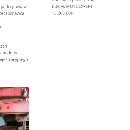
EUR vs MOTOEXPERT
zja drogowa w
13 200 EUR
zeczoznawca
k
czeń
mochodu w
ejestracyjnego