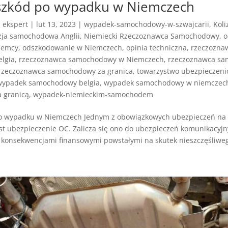
szkód po wypadku w Niemczech
z
ekspert
|
lut 13, 2023
|
wypadek-samochodowy-w-szwajcarii
,
Koli
zja samochodowa Anglii
,
Niemiecki Rzeczoznawca Samochodowy
,
o
iemcy
,
odszkodowanie w Niemczech
,
opinia techniczna
,
rzeczozna
lgia
,
rzeczoznawca samochodowy w Niemczech
,
rzeczoznawca s
rzeczoznawca samochodowy za granica
,
towarzystwo ubezpieczen
wypadek samochodowy belgia
,
wypadek samochodowy w niemczec
 granicą
,
wypadek-niemieckim-samochodem
o wypadku w Niemczech Jednym z obowiązkowych ubezpieczeń na 
st ubezpieczenie OC. Zalicza się ono do ubezpieczeń komunikacyjn
 konsekwencjami finansowymi powstałymi na skutek nieszczęśliweg