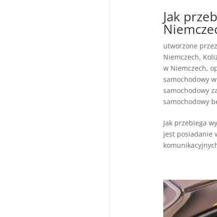
Jak prze
Niemcze
utworzone prze
Niemczech
,
Koli
w Niemczech
,
op
samochodowy w
samochodowy za
samochodowy be
Jak przebiega w
jest posiadanie
komunikacyjnych