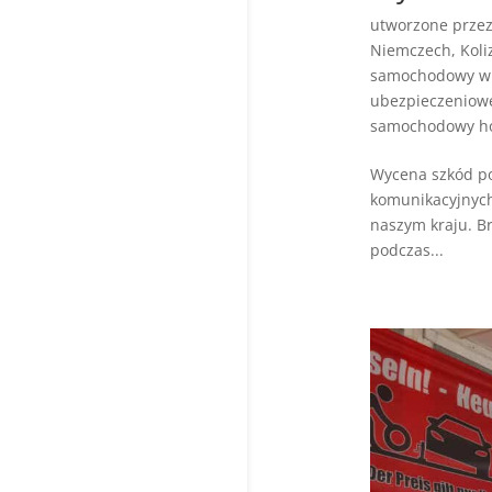
utworzone prze
Niemczech
,
Koli
samochodowy w
ubezpieczeniow
samochodowy ho
Wycena szkód po
komunikacyjnych
naszym kraju. B
podczas...