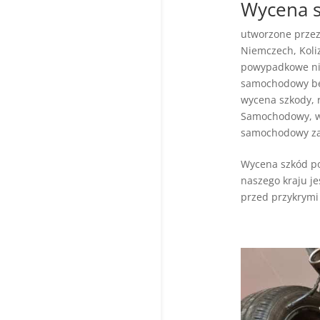
Wycena 
utworzone prze
Niemczech
,
Koli
powypadkowe n
samochodowy be
wycena szkody
,
Samochodowy
,
samochodowy za
Wycena szkód p
naszego kraju je
przed przykrymi