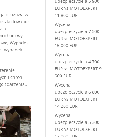
ubezpieczyciela 5 900
EUR vs MOTOEXPERT
zja drogowa w
11 800 EUR
dszkodowanie
Wycena
wca
ubezpieczyciela 7 500
amochodowy
EUR vs MOTOEXPERT
iowe
,
Wypadek
15 000 EUR
h
,
wypadek
Wycena
ubezpieczyciela 4 700
EUR vs MOTOEXPERT 9
terenie
900 EUR
ych i chroni
o zdarzenia...
Wycena
ubezpieczyciela 6 800
EUR vs MOTOEXPERT
14 200 EUR
Wycena
ubezpieczyciela 5 300
EUR vs MOTOEXPERT
12 000 EUR