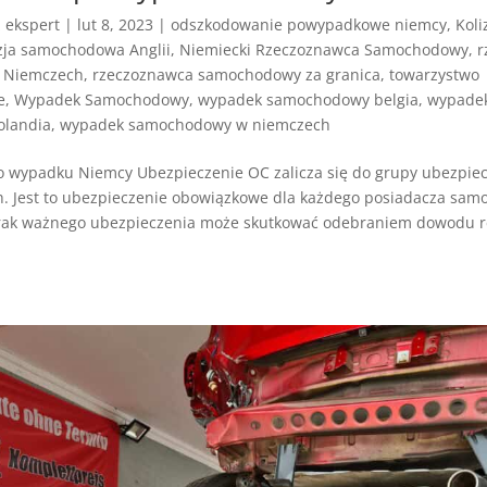
z
ekspert
|
lut 8, 2023
|
odszkodowanie powypadkowe niemcy
,
Koli
zja samochodowa Anglii
,
Niemiecki Rzeczoznawca Samochodowy
,
r
 Niemczech
,
rzeczoznawca samochodowy za granica
,
towarzystwo
e
,
Wypadek Samochodowy
,
wypadek samochodowy belgia
,
wypade
landia
,
wypadek samochodowy w niemczech
 wypadku Niemcy Ubezpieczenie OC zalicza się do grupy ubezpie
. Jest to ubezpieczenie obowiązkowe dla każdego posiadacza sa
rak ważnego ubezpieczenia może skutkować odebraniem dowodu r