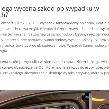
biega wycena szkód po wypadku w
ch?
z
ekspert
|
lut 20, 2023
|
wypadek samochodowy holandia
,
Kolizja
zja samochodowa Anglii
,
Niemiecki Rzeczoznawca Samochodowy
,
o
inia techniczna
,
rzeczoznawca samochodowy belgia
,
rzeczoznawc
 Niemczech
,
rzeczoznawca samochodowy wycena szkody
,
rzeczoz
 granica
,
towarzystwo ubezpieczeniowe
,
Wypadek Samochodowy
,
lgia
ycena szkód po wypadku w Niemczech? Obowiązkiem każdego właśc
 ważnego ubezpieczenia OC, które można zaliczyć do grupy ubezpi
. Brak takiego ubezpieczenia skutkuje wysoką grzywną, która w pr