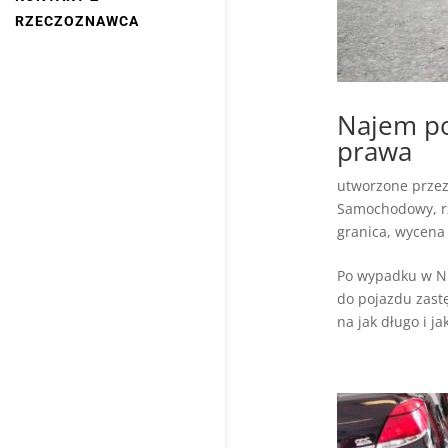
RZECZOZNAWCA
Najem po
prawa
utworzone prze
Samochodowy
,
granica
,
wycena 
Po wypadku w Ni
do pojazdu zastę
na jak długo i j