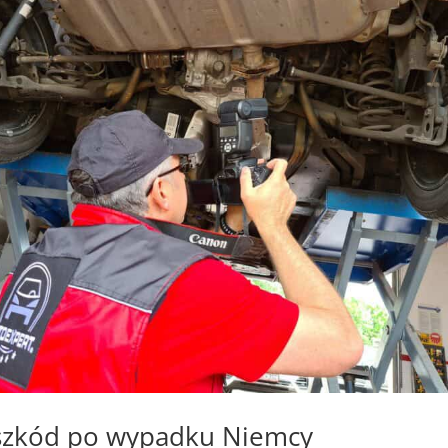
szkód po wypadku Niemcy