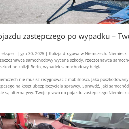
jazdu zastępczego po wypadku – Tw
z
ekspert
|
gru 30, 2025
|
Kolizja drogowa w Niemczech
,
Niemiecki
rzeczoznawca samochodowy wycena szkody
,
rzeczoznawca samoch
szkod po kolizji Berin
,
wypadek samochodowy belgia
emczech nie musisz rezygnować z mobilności. Jako poszkodowan
pczego na koszt ubezpieczyciela sprawcy. Sprawdź, jaki samochód 
akie są alternatywy. Twoje prawo do pojazdu zastępczego Niemieckie