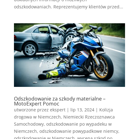
odszkodowaniach. Reprezentujemy klientów przed...
Odszkodowanie za szkody materialne –
MotoExpert Pomoc
utworzone przez
ekspert
|
lip 13, 2024
|
Kolizja
drogowa w Niemczech
,
Niemiecki Rzeczoznawca
Samochodowy
,
odszkodowanie po wypadeku w
Niemczech
,
odszkodowanie powypadkowe niemcy
,
odszkodowanie w Niemczech
,
wycena szkod po