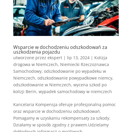
Wsparcie w dochodzeniu odszkodowań za
uszkodzenia pojazdu
utworzone przez
ekspert
|
lip 13, 2024
|
Kolizja
drogowa w Niemczech
,
Niemiecki Rzeczoznawca
Samochodowy
,
odszkodowanie po wypadeku w
Niemczech
,
odszkodowanie powypadkowe niemcy
,
odszkodowanie w Niemczech
,
wycena szkod po
kolizji Berin
,
wypadek samochodowy w niemczech
Kancelaria Kompensja oferuje profesjonalną pomoc
oraz wsparcie w dochodzeniu odszkodowań.
Pomagamy w uzyskaniu rekompensaty za szkody.
Działamy w sposób zgodny z prawem.Udzielamy
dokładnych informacji o możliwych