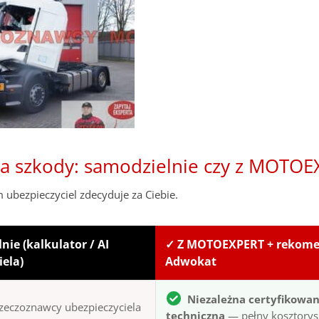
ja szkody: samodzielnie czy z MOTOE
 ubezpieczyciel zdecyduje za Ciebie.
nie (kalkulator / AI
✓ Z MOTOEXPERT + rekom
iela)
Adwokat
Niezależna certyfikowan
zeczoznawcy ubezpieczyciela
techniczna
— pełny kosztorys