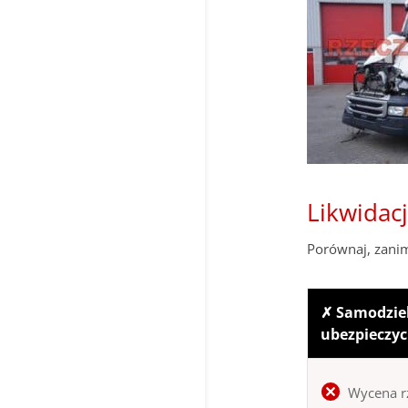
Likwidac
Porównaj, zanim
✗ Samodziel
ubezpieczyc
Wycena r