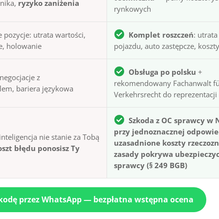
tnika,
ryzyko zaniżenia
rynkowych
 pozycje: utrata wartości,
Komplet roszczeń
: utrat
e, holowanie
pojazdu, auto zastępcze, kosz
Obsługa po polsku
+
negocjacje z
rekomendowany Fachanwalt fü
lem, bariera językowa
Verkehrsrecht do reprezentacji
Szkoda z OC sprawcy w 
przy jednoznacznej odpowied
inteligencja nie stanie za Tobą
uzasadnione koszty rzeczoz
oszt błędu ponosisz Ty
zasady pokrywa ubezpieczyc
sprawcy (§ 249 BGB)
szkodę przez WhatsApp — bezpłatna wstępna ocena