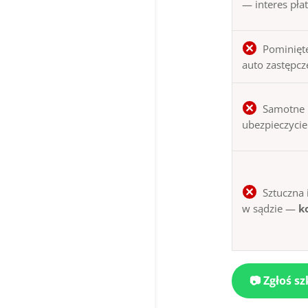
— interes pła
Pominięte
auto zastępcz
Samotne 
ubezpieczycie
Sztuczna 
w sądzie —
k
📷 Zgłoś 