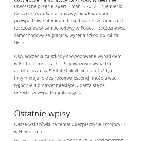
Oświadczenia sprawcy za szkody w Berlinie
utworzone przez
ekspert
|
mar 4, 2022
|
Niemiecki
Rzeczoznawca Samochodowy
,
odszkodowanie
powypadkowe niemcy
,
odszkodowanie w Niemczech
,
rzeczoznawca samochodowy w Polsce
,
rzeczoznawca
samochodowy za granica
,
wycena szkod po kolizji
Berin
Oświadczenia za szkody spowodowane wypadkiem
w Berlinie i okolicach Po poważnym wypadku
autokarowym w Berlinie i okolicach lub każdym
innym kraju, okres rekonwalescencji może trwać
tygodnie lub nawet miesiące. Zdarza się ze
uczestnicy wypadku polskiego...
Ostatnie wpisy
Nasze wskazówki na temat ubezpieczycieli motocykli
w Niemczech
Wycena ubezpieczyciela 5 900 EUR vs MOTOEXPERT