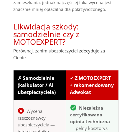
zamieszkania, jednak najczęściej taka wycena jest
znacznie mniej opłacalna dla pokrzywdzonego.
Likwidacja szkody:
samodzielnie czy z
MOTOEXPERT?
Porównaj, zanim ubezpieczyciel zdecyduje za
Ciebie.
✗ Samodzielnie
✓ Z MOTOEXPERT
(kalkulator / AI
+ rekomendowany
ubezpieczyciela)
Adwokat
Niezależna
Wycena
certyfikowana
rzeczoznawcy
opinia techniczna
ubezpieczyciela —
— pełny kosztorys
interes płatnika,