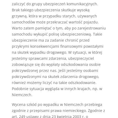
zaliczyć do grupy ubezpieczeń komunikacyjnych.
Brak takiego ubezpieczenia skutkuje wysoką
grzywną, która w przypadku starych, używanych
samochodów może przekraczać wartość pojazdu.
Warto zatem pamiętać o tym, aby po zarejestrowaniu
samochodu wykupić polisę ubezpieczeniową. Takie
ubezpieczenie ma za zadanie chronić przed
przykrymi konsekwencjami finansowymi powstałymi
na skutek wypadku drogowego. W sytuacji, w której
jesteśmy sprawcami zdarzenia, ubezpieczyciel
zobowiązuje się do wypłaty odszkodowania osobie
pokrzywdzonej przez nas. Jeśli jesteśmy osobami
pokrzywdzonymi na skutek zdarzenia drogowego,
również możemy liczyć na takie odszkodowanie.
Podobnie sytuacja wygląda w innych krajach, np. w
Niemczech.
W
y
c
ena
s
z
k
ó
d
po
w
yp
ad
ku
w
Ni
em
c
zech
pr
zeb
ie
ga
z
god
nie
z
pr
z
ep
is
ami
p
raw
a
n
iem
ie
ck
ie
go
.
Z
god
nie
z
art
.
249
u
st
aw
y
z
d
nia
23
k
w
iet
nia
2003
r
.
o