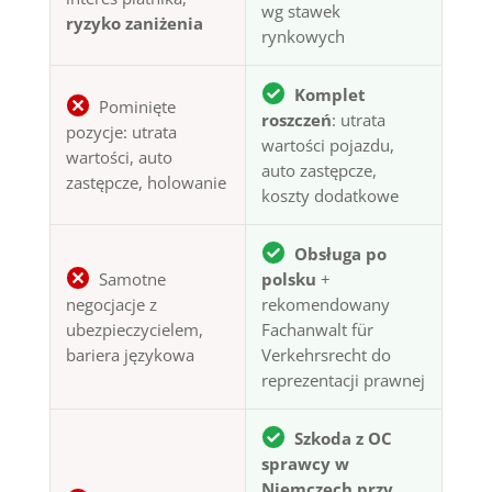
wg stawek
ryzyko zaniżenia
rynkowych
Komplet
Pominięte
roszczeń
: utrata
pozycje: utrata
wartości pojazdu,
wartości, auto
auto zastępcze,
zastępcze, holowanie
koszty dodatkowe
Obsługa po
Samotne
polsku
+
negocjacje z
rekomendowany
ubezpieczycielem,
Fachanwalt für
bariera językowa
Verkehrsrecht do
reprezentacji prawnej
Szkoda z OC
sprawcy w
Niemczech przy