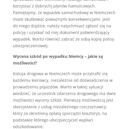
k
or
zy
sta
ć
z
do
b
ry
ch
j
p
ł
yn
ó
w
ham
ul
cow
y
ch
.
P
ami
ę
t
aj
my
,
ż
e
w
yp
ade
k
sam
och
od
ow
y
w
Ni
em
c
zech
mo
ż
e
sk
ut
k
owa
ć
pow
a
ż
ny
mi
k
onse
kw
enc
j
ami
.
Je
ś
li
do
n
ie
go
do
j
d
zie
,
n
ale
ż
y
nat
y
ch
mi
ast
z
g
ł
osi
ć
si
ę
na
polic
j
ę
i
u
z
ys
ka
ć
od
n
ie
j
do
k
ument
pot
w
ier
d
z
aj
ą
cy
w
yp
ade
k
.
W
art
o
r
ó
wn
ie
ż
z
ab
ra
ć
ze
sob
ą
k
op
i
ę
pol
isy
u
be
z
pie
c
zen
i
owe
j
.
Wycena szkód po wypadku Niemcy – jakie są
możliwości?
Kolizja drogowa w Niemczech może przytrafić się
każdemu kierowcy, niezależnie od doświadczenia w
prowadzeniu pojazdów. Warto w takiej sytuacji
wiedzieć, że uczestnik zdarzenia drogowego ma dwie
możliwości wyceny szkód. Pierwszą możliwością jest
skorzystanie z usług niezależnego rzeczoznawcy,
który za określoną opłatą sporządzi kosztorys, na
podstawie którego ubezpieczyciel wypłaci
odszkodowanie.