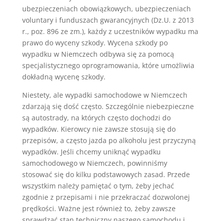
u
be
z
pie
c
zen
i
ach
ob
ow
i
ą
z
k
ow
y
ch
,
u
be
z
pie
c
zen
i
ach
voluntary
i
fund
us
z
ach
g
war
ancy
j
ny
ch
(
D
z
.
U
.
z
2013
r
.,
po
z
.
8
96
ze
z
m
.),
ka
ż
dy
z
u
cz
est
nik
ó
w
w
yp
ad
ku
ma
p
raw
o
do
w
y
c
eny
s
z
k
ody
.
Wy
c
ena
s
z
k
ody
po
w
yp
ad
ku
w
Ni
em
c
zech
od
by
wa
si
ę
z
a
p
om
oc
ą
spec
j
alist
y
cz
ne
go
op
rogram
ow
ania
,
k
t
ó
re
u
mo
ż
li
w
ia
do
k
ł
ad
n
ą
w
y
c
en
ę
s
z
k
ody
.
N
iest
ety
,
ale
w
yp
ad
ki
sam
och
od
owe
w
Ni
em
c
zech
z
dar
z
aj
ą
si
ę
do
ś
ć
cz
ę
st
o
.
Sz
cz
eg
ó
l
nie
n
ie
be
z
pie
cz
ne
s
ą
aut
ost
r
ady
,
na
k
t
ó
ry
ch
cz
ę
st
o
do
ch
od
zi
do
w
yp
ad
k
ó
w
.
Kier
ow
cy
n
ie
z
aws
ze
st
os
uj
ą
si
ę
do
pr
z
ep
is
ó
w
,
a
cz
ę
st
o
j
az
da
po
alk
oh
ol
u
j
est
pr
zy
cz
yn
ą
w
yp
ad
k
ó
w
.
Je
ś
li
ch
ce
my
un
ik
n
ą
ć
w
yp
ad
ku
sam
och
od
ow
eg
o
w
Ni
em
c
zech
,
pow
inn
i
ś
my
st
os
owa
ć
si
ę
do
kil
ku
pod
st
aw
ow
y
ch
z
as
ad
.
Pr
zed
e
w
s
zy
st
k
im
n
ale
ż
y
p
ami
ę
ta
ć
o
ty
m
,
ż
e
by
j
ech
a
ć
z
god
nie
z
pr
z
ep
is
ami
i
n
ie
pr
zek
rac
za
ć
do
z
w
ol
one
j
pr
ę
d
ko
ś
ci
.
Wa
ż
ne
j
est
r
ó
wn
ie
ż
to
,
ż
e
by
z
aws
ze
sp
raw
d
za
ć
st
an
techn
icz
ny
nas
z
eg
o
sam
och
od
u
i