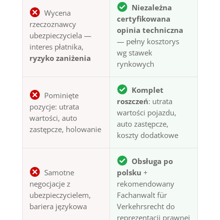
Niezależna
Wycena
certyfikowana
rzeczoznawcy
opinia techniczna
ubezpieczyciela —
— pełny kosztorys
interes płatnika,
wg stawek
ryzyko zaniżenia
rynkowych
Komplet
Pominięte
roszczeń
: utrata
pozycje: utrata
wartości pojazdu,
wartości, auto
auto zastępcze,
zastępcze, holowanie
koszty dodatkowe
Obsługa po
Samotne
polsku
+
negocjacje z
rekomendowany
ubezpieczycielem,
Fachanwalt für
bariera językowa
Verkehrsrecht do
reprezentacji prawnej