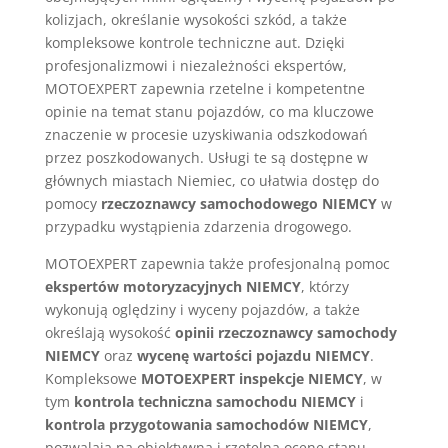
kolizjach, określanie wysokości szkód, a także
kompleksowe kontrole techniczne aut. Dzięki
profesjonalizmowi i niezależności ekspertów,
MOTOEXPERT zapewnia rzetelne i kompetentne
opinie na temat stanu pojazdów, co ma kluczowe
znaczenie w procesie uzyskiwania odszkodowań
przez poszkodowanych. Usługi te są dostępne w
głównych miastach Niemiec, co ułatwia dostęp do
pomocy
rzeczoznawcy samochodowego NIEMCY
w
przypadku wystąpienia zdarzenia drogowego.
MOTOEXPERT zapewnia także profesjonalną pomoc
ekspertów motoryzacyjnych NIEMCY
, którzy
wykonują oględziny i wyceny pojazdów, a także
określają wysokość
opinii rzeczoznawcy samochody
NIEMCY
oraz
wycenę wartości pojazdu NIEMCY
.
Kompleksowe
MOTOEXPERT inspekcje NIEMCY
, w
tym
kontrola techniczna samochodu NIEMCY
i
kontrola przygotowania samochodów NIEMCY
,
pozwalają na obiektywną i rzetelną ocenę stanu