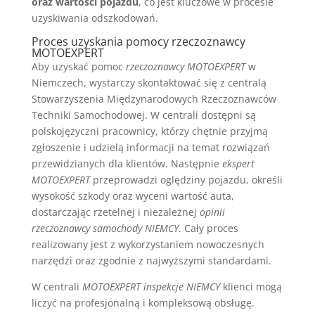
oraz wartości pojazdu
, co jest kluczowe w procesie
uzyskiwania odszkodowań.
Proces uzyskania pomocy rzeczoznawcy
MOTOEXPERT
Aby uzyskać pomoc
rzeczoznawcy MOTOEXPERT
w
Niemczech, wystarczy skontaktować się z centralą
Stowarzyszenia Międzynarodowych Rzeczoznawców
Techniki Samochodowej. W centrali dostępni są
polskojęzyczni pracownicy, którzy chętnie przyjmą
zgłoszenie i udzielą informacji na temat rozwiązań
przewidzianych dla klientów. Następnie
ekspert
MOTOEXPERT
przeprowadzi oględziny pojazdu, określi
wysokość szkody oraz wyceni wartość auta,
dostarczając rzetelnej i niezależnej
opinii
rzeczoznawcy samochody NIEMCY
. Cały proces
realizowany jest z wykorzystaniem nowoczesnych
narzędzi oraz zgodnie z najwyższymi standardami.
W centrali
MOTOEXPERT inspekcje NIEMCY
klienci mogą
liczyć na profesjonalną i kompleksową obsługę.