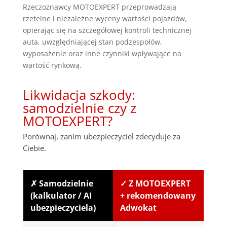
Rzeczoznawcy MOTOEXPERT przeprowadzają
rzetelne i niezależne wyceny wartości pojazdów,
opierając się na szczegółowej kontroli technicznej
auta, uwzględniającej stan podzespołów,
wyposażenie oraz inne czynniki wpływające na
wartość rynkową.
Likwidacja szkody:
samodzielnie czy z
MOTOEXPERT?
Porównaj, zanim ubezpieczyciel zdecyduje za
Ciebie.
✗ Samodzielnie
✓ Z MOTOEXPERT
(kalkulator / AI
+ rekomendowany
ubezpieczyciela)
Adwokat