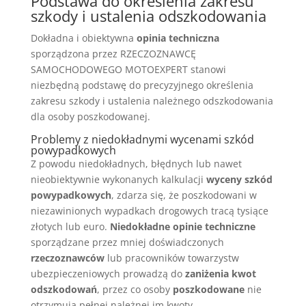
Podstawa do określenia zakresu
szkody i ustalenia odszkodowania
Dokładna i obiektywna
opinia techniczna
sporządzona przez RZECZOZNAWCĘ
SAMOCHODOWEGO MOTOEXPERT stanowi
niezbędną podstawę do precyzyjnego określenia
zakresu szkody i ustalenia należnego odszkodowania
dla osoby poszkodowanej.
Problemy z niedokładnymi wycenami szkód
powypadkowych
Z powodu niedokładnych, błędnych lub nawet
nieobiektywnie wykonanych kalkulacji
wyceny szkód
powypadkowych
, zdarza się, że poszkodowani w
niezawinionych wypadkach drogowych tracą tysiące
złotych lub euro.
Niedokładne opinie techniczne
sporządzane przez mniej doświadczonych
rzeczoznawców
lub pracowników towarzystw
ubezpieczeniowych prowadzą do
zaniżenia kwot
odszkodowań
, przez co osoby
poszkodowane
nie
otrzymują pełnej należnej im kwoty.