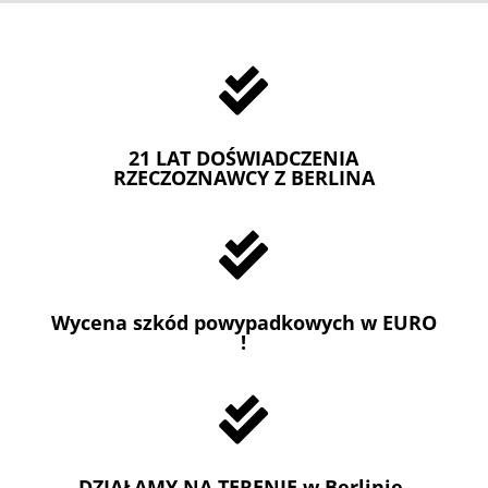

21 LAT DOŚWIADCZENIA
RZECZOZNAWCY Z BERLINA

Wycena szkód powypadkowych w EURO
!

DZIAŁAMY NA TERENIE w Berlinie,