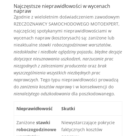
Najczęstsze nieprawidłowości w wycenach
napraw
Zgodnie z wieloletnim doświadczeniem zawodowym
RZECZOZNAWCY SAMOCHODOWEGO MOTOEXPERT,
najczęściej spotykanymi nieprawidłowościami w
wycenach napraw (kosztorysach) są: zaniżone lub
nieaktualne
stawki roboczogodzinowe warsztatów
,
niedokładne i niedbałe oględziny pojazdu
,
błędne decyzje
dotyczące nieuznawania uszkodzeń
,
narzucanie prac
niezgodnych z zaleceniami producenta
oraz
brak
wyszczególnienia wszystkich niezbędnych prac
naprawczych
. Tego typu nieprawidłowości prowadzą
do
zaniżenia kosztów naprawy
i w konsekwencji do
nienależytego odszkodowania
dla poszkodowanego.
Nieprawidłowość
Skutki
Zaniżone
stawki
Niewystarczające pokrycie
roboczogodzinowe
faktycznych kosztów