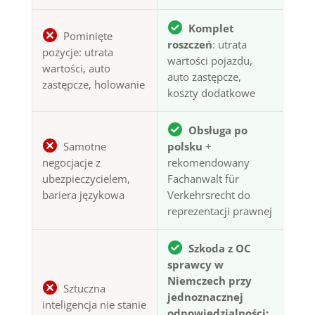
Komplet
Pominięte
roszczeń
: utrata
pozycje: utrata
wartości pojazdu,
wartości, auto
auto zastępcze,
zastępcze, holowanie
koszty dodatkowe
Obsługa po
Samotne
polsku
+
negocjacje z
rekomendowany
ubezpieczycielem,
Fachanwalt für
bariera językowa
Verkehrsrecht do
reprezentacji prawnej
Szkoda z OC
sprawcy w
Niemczech przy
Sztuczna
jednoznacznej
inteligencja nie stanie
odpowiedzialności: