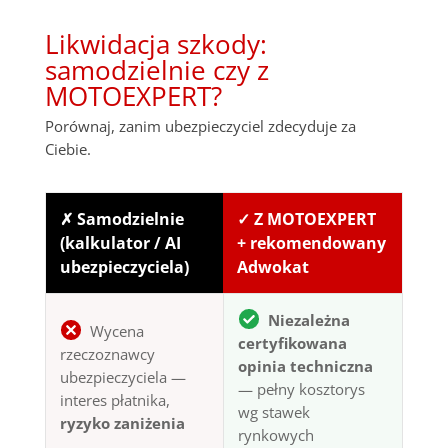
Likwidacja szkody:
samodzielnie czy z
MOTOEXPERT?
Porównaj, zanim ubezpieczyciel zdecyduje za
Ciebie.
✗ Samodzielnie
✓ Z MOTOEXPERT
(kalkulator / AI
+ rekomendowany
ubezpieczyciela)
Adwokat
Niezależna
Wycena
certyfikowana
rzeczoznawcy
opinia techniczna
ubezpieczyciela —
— pełny kosztorys
interes płatnika,
wg stawek
ryzyko zaniżenia
rynkowych