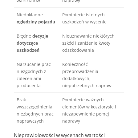
warsztatów
naprawy
Niedokładne
Pominięcie istotnych
oględziny pojazdu
uszkodzeń w wycenie
Błędne
decyzje
Nieuznawanie niektórych
dotyczące
szkód i zaniżenie kwoty
uszkodzeń
odszkodowania
Narzucanie prac
Konieczność
niezgodnych z
przeprowadzenia
zaleceniami
dodatkowych,
producenta
niepotrzebnych napraw
Brak
Pominięcie ważnych
wyszczególnienia
elementów w kosztorysie i
niezbędnych prac
niezapewnienie pełnej
naprawczych
naprawy
Nieprawidłowości w wycenach wartości