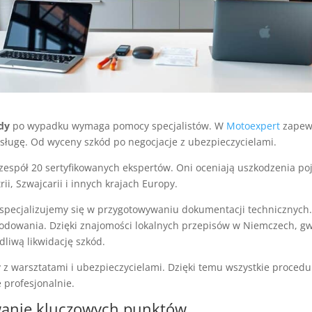
dy
po wypadku wymaga pomocy specjalistów. W
Motoexpert
zapew
ługę. Od wyceny szkód po negocjacje z ubezpieczycielami.
zespół 20 sertyfikowanych ekspertów. Oni oceniają uszkodzenia p
ii, Szwajcarii i innych krajach Europy.
y specjalizujemy się w przygotowywaniu dokumentacji technicznych
kodowania. Dzięki znajomości lokalnych przepisów w Niemczech, 
dliwą likwidację szkód.
z warsztatami i ubezpieczycielami. Dzięki temu wszystkie procedu
profesjonalnie.
nie kluczowych punktów