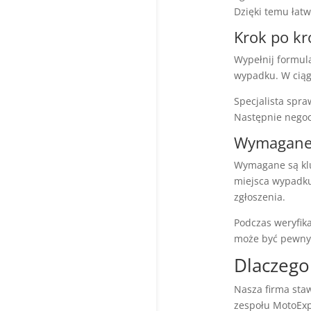
Dzięki temu łatw
Krok po kr
Wypełnij formula
wypadku. W ciąg
Specjalista spra
Następnie negoc
Wymagane 
Wymagane są klu
miejsca wypadku 
zgłoszenia.
Podczas weryfik
może być pewny,
Dlaczego
Nasza firma sta
zespołu MotoExp