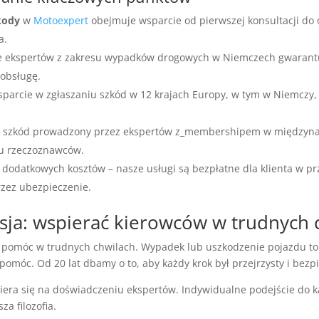
kody
w
Motoexpert
obejmuje wsparcie od pierwszej konsultacji do
a.
e ekspertów z zakresu wypadków drogowych w Niemczech gwarant
 obsługę.
parcie w zgłaszaniu szkód w 12 krajach Europy, w tym w Niemczy, A
y szkód prowadzony przez ekspertów z_membershipem w między
u rzeczoznawców.
 dodatkowych kosztów – nasze usługi są bezpłatne dla klienta w p
rzez ubezpieczenie.
sja: wspierać kierowców w trudnych 
y pomóc w trudnych chwilach. Wypadek lub uszkodzenie pojazdu to
móc. Od 20 lat dbamy o to, aby każdy krok był przejrzysty i bezp
era się na doświadczeniu ekspertów. Indywidualne podejście do 
za filozofia.