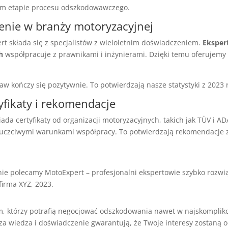
ym etapie procesu odszkodowawczego.
enie w branży motoryzacyjnej
rt składa się z specjalistów z wieloletnim doświadczeniem.
Eksper
h
współpracuje z prawnikami i inżynierami. Dzięki temu oferujemy
w kończy się pozytywnie. To potwierdzają nasze statystyki z 2023 
yfikaty i rekomendacje
ada certyfikaty od organizacji motoryzacyjnych, takich jak TÜV i AD
uczciwymi warunkami współpracy. To potwierdzają rekomendacje
e polecamy MotoExpert – profesjonalni ekspertowie szybko rozwi
firma XYZ, 2023.
m, którzy potrafią negocjować odszkodowania nawet w najskompli
a wiedza i doświadczenie gwarantują, że Twoje interesy zostaną 