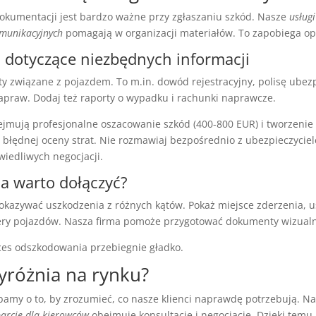
okumentacji jest bardzo ważne przy zgłaszaniu szkód. Nasze
usług
omunikacyjnych
pomagają w organizacji materiałów. To zapobiega o
dotyczące niezbędnych informacji
y związane z pojazdem. To m.in. dowód rejestracyjny, polisę ubez
praw. Dodaj też raporty o wypadku i rachunki naprawcze.
ejmują profesjonalne oszacowanie szkód (400-800 EUR) i tworzenie
błędnej oceny strat. Nie rozmawiaj bezpośrednio z ubezpieczycie
wiedliwych negocjacji.
ia warto dołączyć?
okazywać uszkodzenia z różnych kątów. Pokaż miejsce zderzenia, 
ry pojazdów. Nasza firma pomoże przygotować dokumenty wizualn
ces odszkodowania przebiegnie gładko.
yróżnia na rynku?
amy o to, by zrozumieć, co nasze klienci naprawdę potrzebują. N
arcie dla kierowców
obejmuje konsultacje i negocjacje. Dzięki temu