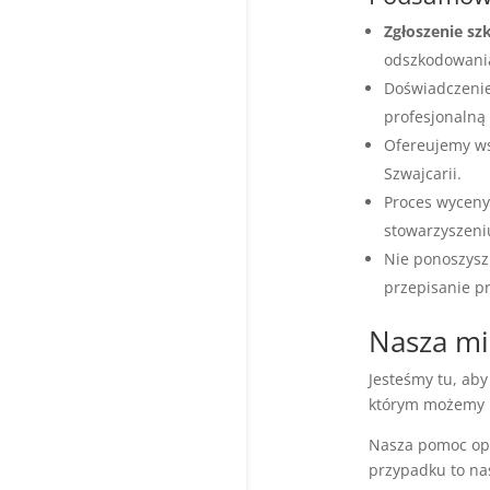
Zgłoszenie sz
odszkodowani
Doświadczeni
profesjonalną
Ofereujemy ws
Szwajcarii.
Proces wycen
stowarzyszeni
Nie ponoszysz
przepisanie p
Nasza mi
Jesteśmy tu, ab
którym możemy po
Nasza pomoc opi
przypadku to nas