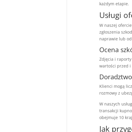
każdym etapie.
Usługi o
W naszej oferci
zgłoszenia szko
naprawie lub o
Ocena szkó
Zdjęcia i rapor
wartości przed 
Doradztwo
Klienci mogą li
rozmowy z ubezp
W naszych usług
transakcji kupno
obejmuje 10 kra
Jak przy