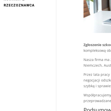
RZECZOZNAWCA
Zgłoszenie szko
kompleksową obs
Nasza firma ma 
Niemczech, Austr
Przez lata prac
negocjacji odsz
szybką i sprawie
Współpracujemy 
przeprowadzane 
Podsumowa