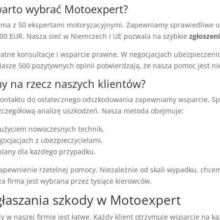
warto wybrać Motoexpert?
irma z 50 ekspertami motoryzacyjnymi. Zapewniamy sprawiedliwe 
000 EUR. Nasza sieć w Niemczech i UE pozwala na szybkie
zgłoszen
atne konsultacje i wsparcie prawne. W negocjacjach ubezpieczeni
Nasze 500 pozytywnych opinii potwierdzają, że nasza pomoc jest n
my na rzecz naszych klientów?
ontaktu do ostatecznego odszkodowania zapewniamy wsparcie. Spe
czegółową analizę uszkodzeń. Nasza metoda obejmuje:
 użyciem nowoczesnych technik,
gocjacjach z ubezpieczycielami,
plany dla każdego przypadku.
zapewnienie rzetelnej pomocy. Niezależnie od skali wypadku, chc
a firma jest wybrana przez tysiące kierowców.
głaszania szkody w Motoexpert
y w naszej firmie jest łatwe. Każdy klient otrzymuje wsparcie na k