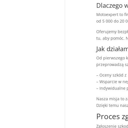
Dlaczego 
Motoexpert to f
od 5 000 do 20 
Oferujemy bezpł
tu, aby pomóc. 
Jak działa
Od pierwszego k
przeprowadzą sz
– Oceny szkód z
– Wsparcie w ne
– Indywidualne 
Nasza misja to 
Dzięki temu nasz
Proces z
Zgłoszenie szkod