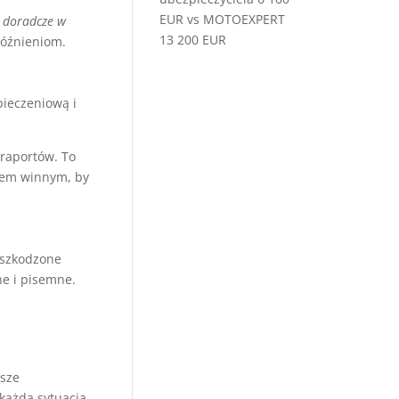
EUR vs MOTOEXPERT
i doradcze w
13 200 EUR
późnieniom.
pieczeniową i
 raportów. To
lem winnym, by
uszkodzone
e i pisemne.
asze
 każda sytuacja