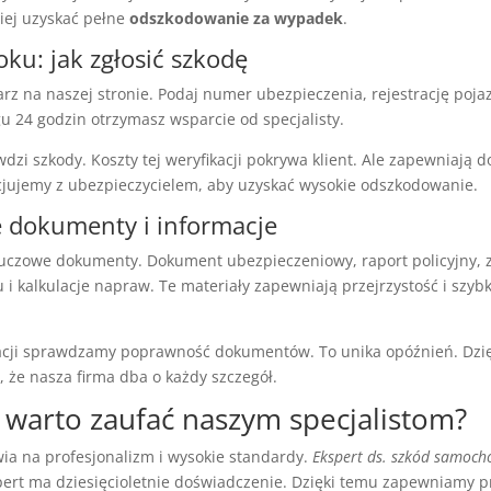
iej uzyskać pełne
odszkodowanie za wypadek
.
oku: jak zgłosić szkodę
rz na naszej stronie. Podaj numer ubezpieczenia, rejestrację pojaz
u 24 godzin otrzymasz wsparcie od specjalisty.
wdzi szkody. Koszty tej weryfikacji pokrywa klient. Ale zapewniają 
jujemy z ubezpieczycielem, aby uzyskać wysokie odszkodowanie.
dokumenty i informacje
czowe dokumenty. Dokument ubezpieczeniowy, raport policyjny, z
i kalkulacje napraw. Te materiały zapewniają przejrzystość i szybk
acji sprawdzamy poprawność dokumentów. To unika opóźnień. Dzię
 że nasza firma dba o każdy szczegół.
 warto zaufać naszym specjalistom?
wia na profesjonalizm i wysokie standardy.
Ekspert ds. szkód samoc
ert ma dziesięcioletnie doświadczenie. Dzięki temu zapewniamy p