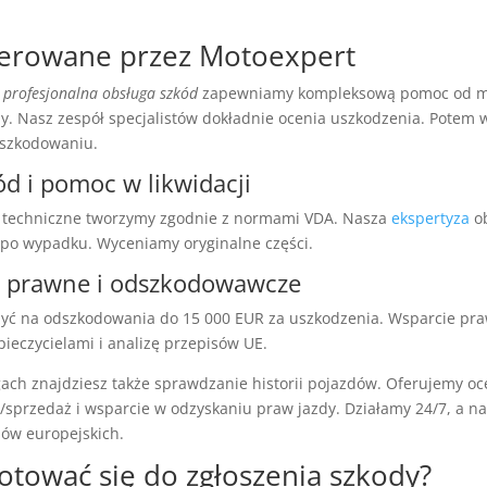
ferowane przez Motoexpert
e
profesjonalna obsługa szkód
zapewniamy kompleksową pomoc od 
dy. Nasz zespół specjalistów dokładnie ocenia uszkodzenia. Potem
dszkodowaniu.
d i pomoc w likwidacji
ty techniczne tworzymy zgodnie z normami VDA. Nasza
ekspertyza
ob
i po wypadku. Wyceniamy oryginalne części.
 prawne i odszkodowawcze
czyć na odszkodowania do 15 000 EUR za uszkodzenia. Wsparcie pr
ieczycielami i analizę przepisów UE.
ach znajdziesz także sprawdzanie historii pojazdów. Oferujemy oc
/sprzedaż i wsparcie w odzyskaniu praw jazdy. Działamy 24/7, a na
jów europejskich.
gotować się do zgłoszenia szkody?