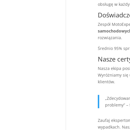
obsługę w każd
Doświadcz
Zespół MotoExpe
samochodowyc
rozwiązania.
Średnio 95% spra
Nasze cert
Nasza ekipa posi
Wyróżniamy się 
klientów.
„Zdecydowani
problemy” – 
Zaufaj eksperto
wypadkach. Nasz