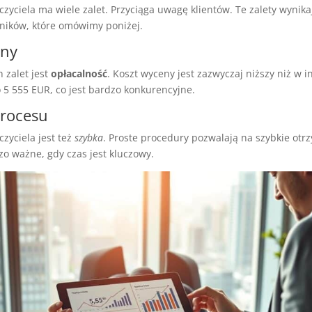
yciela ma wiele zalet. Przyciąga uwagę klientów. Te zalety wynikaj
ników, które omówimy poniżej.
eny
 zalet jest
opłacalność
. Koszt wyceny jest zazwyczaj niższy niż w 
 5 555 EUR, co jest bardzo konkurencyjne.
procesu
zyciela jest też
szybka
. Proste procedury pozwalają na szybkie otr
o ważne, gdy czas jest kluczowy.