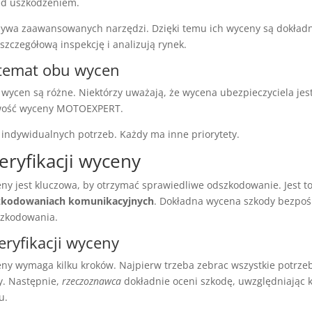
d uszkodzeniem.
wa zaawansowanych narzędzi. Dzięki temu ich wyceny są dokładn
zczegółową inspekcję i analizują rynek.
 temat obu wycen
wycen są różne. Niektórzy uważają, że wycena ubezpieczyciela jest 
owość wyceny MOTOEXPERT.
 indywidualnych potrzeb. Każdy ma inne priorytety.
eryfikacji wyceny
ny jest kluczowa, by otrzymać sprawiedliwe odszkodowanie. Jest to
zkodowaniach komunikacyjnych
. Dokładna wycena szkody bezpo
szkodowania.
eryfikacji wyceny
eny wymaga kilku kroków. Najpierw trzeba zebrac wszystkie potrz
y. Następnie,
rzeczoznawca
dokładnie oceni szkodę, uwzględniając 
u.