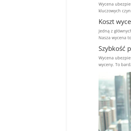
Wycena ubezpiecz
kluczowych czyn
Koszt wyc
Jedną z głównych
Nasza wycena to
Szybkość 
Wycena ubezpiec
wyceny. To bardz