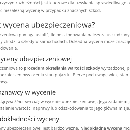
rzyczyn rozbieżności jest kluczowe dla uzyskania sprawiedliwego 
ć niezależną wycenę w przypadku znacznych szkód.
st wycena ubezpieczeniowa?
zeniowa pomaga ustalić, ile odszkodowania należy za uszkodzon
gdy chodzi o szkody w samochodach. Dokładna wycena może znaczą
odowania.
wyceny ubezpieczeniowej
czeniowa to
procedura określania wartości szkody
wyrządzonej p
ezpieczeniowy ocenia stan pojazdu. Bierze pod uwagę wiek, stan 
rawy.
zoznawcy w wycenie
odgrywa
kluczową rolę
w wycenie ubezpieczeniowej. Jego zadaniem j
stalanie wartości naprawy lub odszkodowania to jego główna misja
 dokładności wyceny
ny ubezpieczeniowej jest bardzo ważna.
Niedokładna wycena
moż