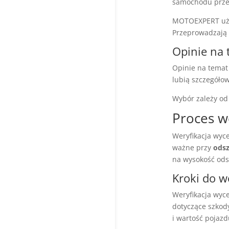
samochodu prze
MOTOEXPERT uży
Przeprowadzają s
Opinie na
Opinie na temat 
lubią szczegół
Wybór zależy od
Proces w
Weryfikacja wyce
ważne przy
ods
na wysokość od
Kroki do w
Weryfikacja wyc
dotyczące szkod
i wartość pojazd