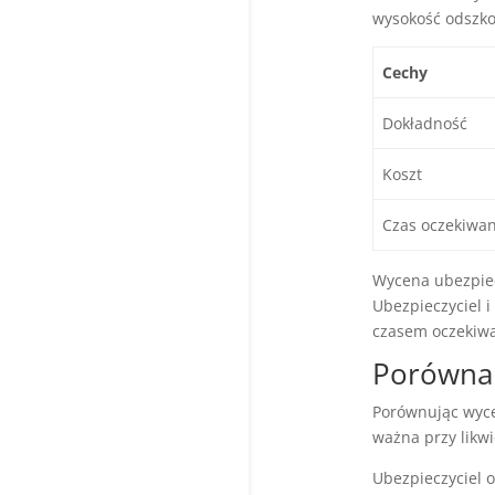
wysokość odszko
Cechy
Dokładność
Koszt
Czas oczekiwan
Wycena ubezpiec
Ubezpieczyciel i
czasem oczekiwa
Porównan
Porównując wyce
ważna przy likw
Ubezpieczyciel 