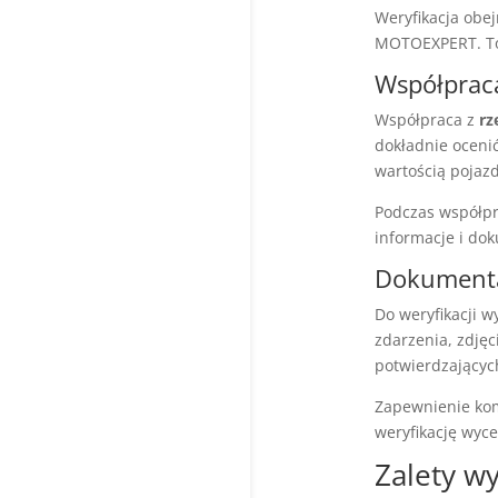
Weryfikacja obe
MOTOEXPERT. To 
Współprac
Współpraca z
rz
dokładnie oceni
wartością pojaz
Podczas współpr
informacje i do
Dokumentac
Do weryfikacji 
zdarzenia, zdję
potwierdzającyc
Zapewnienie kom
weryfikację wyc
Zalety w