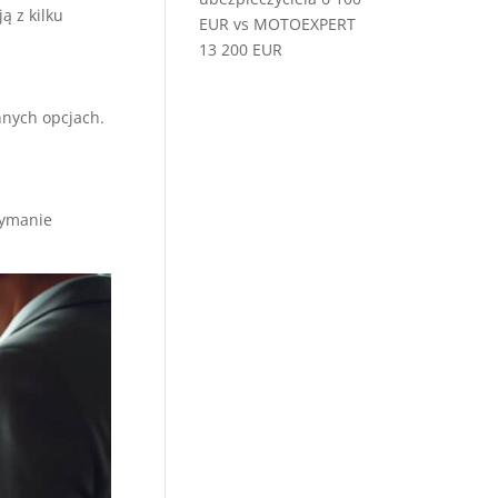
ą z kilku
EUR vs MOTOEXPERT
13 200 EUR
innych opcjach.
zymanie