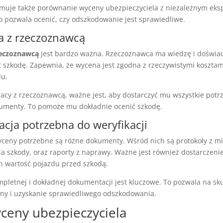
jmuje także porównanie wyceny ubezpieczyciela z niezależnym eks
pozwala ocenić, czy odszkodowanie jest sprawiedliwe.
a z rzeczoznawcą
eczoznawcą
jest bardzo ważna. Rzeczoznawca ma wiedzę i doświad
ć szkodę. Zapewnia, że wycena jest zgodna z rzeczywistymi koszta
du.
acy z rzeczoznawcą, ważne jest, aby dostarczyć mu wszystkie potr
kumenty. To pomoże mu dokładnie ocenić szkodę.
ja potrzebna do weryfikacji
wyceny potrzebne są różne dokumenty. Wśród nich są protokoły z mi
cia szkody, oraz raporty z naprawy. Ważne jest również dostarcze
h wartość pojazdu przed szkodą.
pletnej i dokładnej dokumentacji jest kluczowe. To pozwala na sk
eny i uzyskanie sprawiedliwego odszkodowania.
yceny ubezpieczyciela