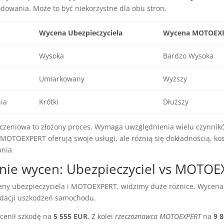
dowania. Może to być niekorzystne dla obu stron.
Wycena Ubezpieczyciela
Wycena MOTOEX
Wysoka
Bardzo Wysoka
Umiarkowany
Wyższy
ia
Krótki
Dłuższy
zeniowa to złożony proces. Wymaga uwzględnienia wielu czynnik
 MOTOEXPERT oferują swoje usługi, ale różnią się dokładnością, kos
nia.
ie wycen: Ubezpieczyciel vs MOTOE
ny ubezpieczyciela i MOTOEXPERT, widzimy duże różnice. Wycena 
idacji uszkodzeń samochodu.
ocenił szkodę na
5 555 EUR
. Z kolei
rzeczoznawca MOTOEXPERT
na
9 