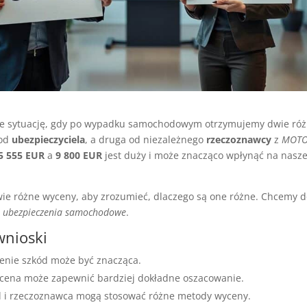
e sytuację, gdy po wypadku samochodowym otrzymujemy dwie róż
 od
ubezpieczyciela
, a druga od niezależnego
rzeczoznawcy
z
MOTO
5 555 EUR
a
9 800 EUR
jest duży i może znacząco wpłynąć na nasz
e różne wyceny, aby zrozumieć, dlaczego są one różne. Chcemy do
a
ubezpieczenia samochodowe
.
wnioski
enie szkód może być znacząca.
cena może zapewnić bardziej dokładne oszacowanie.
l i rzeczoznawca mogą stosować różne metody wyceny.