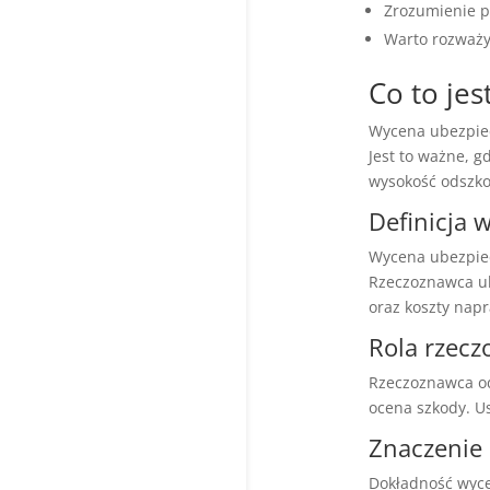
Zrozumienie p
Warto rozważy
Co to je
Wycena ubezpiec
Jest to ważne, 
wysokość odszk
Definicja 
Wycena ubezpie
Rzeczoznawca ub
oraz koszty nap
Rola rzec
Rzeczoznawca 
ocena szkody. U
Znaczenie
Dokładność wyce