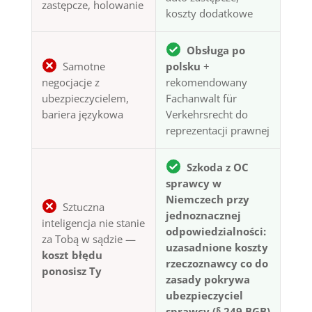
zastępcze, holowanie
koszty dodatkowe
Obsługa po
Samotne
polsku
+
negocjacje z
rekomendowany
ubezpieczycielem,
Fachanwalt für
bariera językowa
Verkehrsrecht do
reprezentacji prawnej
Szkoda z OC
sprawcy w
Niemczech przy
Sztuczna
jednoznacznej
inteligencja nie stanie
odpowiedzialności:
za Tobą w sądzie —
uzasadnione koszty
koszt błędu
rzeczoznawcy co do
ponosisz Ty
zasady pokrywa
ubezpieczyciel
sprawcy (§ 249 BGB)