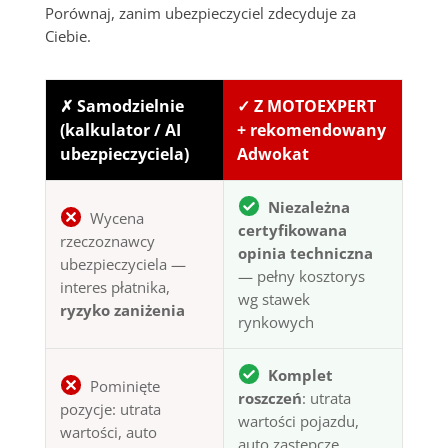
Porównaj, zanim ubezpieczyciel zdecyduje za
Ciebie.
✗ Samodzielnie
✓ Z MOTOEXPERT
(kalkulator / AI
+ rekomendowany
ubezpieczyciela)
Adwokat
Niezależna
Wycena
certyfikowana
rzeczoznawcy
opinia techniczna
ubezpieczyciela —
— pełny kosztorys
interes płatnika,
wg stawek
ryzyko zaniżenia
rynkowych
Komplet
Pominięte
roszczeń
: utrata
pozycje: utrata
wartości pojazdu,
wartości, auto
auto zastępcze,