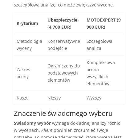
szczegółową analizę, co może zwiększyć wycenę.
Ubezpieczyciel
MOTOEXPERT (9
Kryterium
(4 700 EUR)
900 EUR)
Metodologia
Konserwatywne
Szczegółowa
wyceny
podejście
analiza
Kompleksowa
Ograniczony do
Zakres
ocena
podstawowych
oceny
wszystkich
elementów
elementów
Koszt
Niższy
Wyższy
Znaczenie świadomego wyboru
Świadomy wybór
wymaga dokładnej analizy różnic
w wycenach.
Klient
powinien zrozumieć swoje
potrzeby. To pomoże zdecydować, która wycena jest