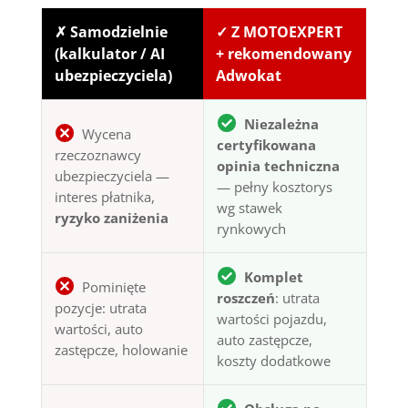
✗ Samodzielnie
✓ Z MOTOEXPERT
(kalkulator / AI
+ rekomendowany
ubezpieczyciela)
Adwokat
Niezależna
Wycena
certyfikowana
rzeczoznawcy
opinia techniczna
ubezpieczyciela —
— pełny kosztorys
interes płatnika,
wg stawek
ryzyko zaniżenia
rynkowych
Komplet
Pominięte
roszczeń
: utrata
pozycje: utrata
wartości pojazdu,
wartości, auto
auto zastępcze,
zastępcze, holowanie
koszty dodatkowe