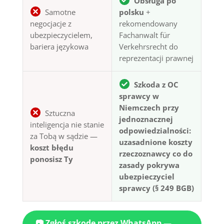
Obsługa po
Samotne
polsku
+
negocjacje z
rekomendowany
ubezpieczycielem,
Fachanwalt für
bariera językowa
Verkehrsrecht do
reprezentacji prawnej
Szkoda z OC
sprawcy w
Niemczech przy
Sztuczna
jednoznacznej
inteligencja nie stanie
odpowiedzialności:
za Tobą w sądzie —
uzasadnione koszty
koszt błędu
rzeczoznawcy co do
ponosisz Ty
zasady pokrywa
ubezpieczyciel
sprawcy (§ 249 BGB)
📷 Zgłoś szkodę przez WhatsApp —