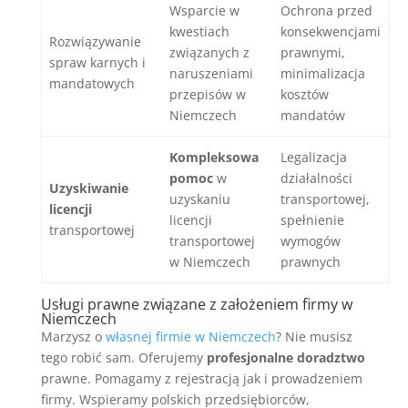
Wsparcie w
Ochrona przed
kwestiach
konsekwencjami
Rozwiązywanie
związanych z
prawnymi,
spraw karnych i
naruszeniami
minimalizacja
mandatowych
przepisów w
kosztów
Niemczech
mandatów
Kompleksowa
Legalizacja
pomoc
w
działalności
Uzyskiwanie
uzyskaniu
transportowej,
licencji
licencji
spełnienie
transportowej
transportowej
wymogów
w Niemczech
prawnych
Usługi prawne związane z założeniem firmy w
Niemczech
Marzysz o
własnej firmie w Niemczech
? Nie musisz
tego robić sam. Oferujemy
profesjonalne doradztwo
prawne. Pomagamy z rejestracją jak i prowadzeniem
firmy. Wspieramy polskich przedsiębiorców,