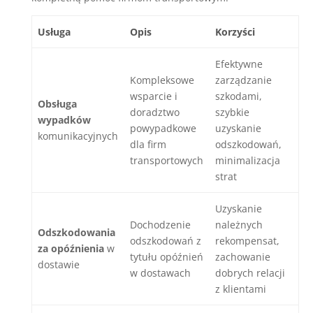
Usługa
Opis
Korzyści
Efektywne
Kompleksowe
zarządzanie
wsparcie i
szkodami,
Obsługa
doradztwo
szybkie
wypadków
powypadkowe
uzyskanie
komunikacyjnych
dla firm
odszkodowań,
transportowych
minimalizacja
strat
Uzyskanie
Dochodzenie
należnych
Odszkodowania
odszkodowań z
rekompensat,
za opóźnienia
w
tytułu opóźnień
zachowanie
dostawie
w dostawach
dobrych relacji
z klientami