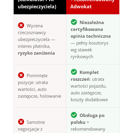
ubezpieczyciela)
Adwokat
Niezależna
Wycena
certyfikowana
rzeczoznawcy
opinia techniczna
ubezpieczyciela —
— pełny kosztorys
interes płatnika,
wg stawek
ryzyko zaniżenia
rynkowych
Komplet
Pominięte
roszczeń
: utrata
pozycje: utrata
wartości pojazdu,
wartości, auto
auto zastępcze,
zastępcze, holowanie
koszty dodatkowe
Obsługa po
Samotne
polsku
+
negocjacje z
rekomendowany