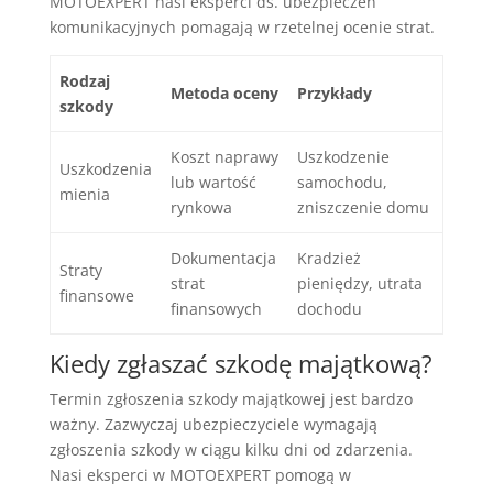
MOTOEXPERT nasi eksperci ds. ubezpieczeń
komunikacyjnych pomagają w rzetelnej ocenie strat.
Rodzaj
Metoda oceny
Przykłady
szkody
Koszt naprawy
Uszkodzenie
Uszkodzenia
lub wartość
samochodu,
mienia
rynkowa
zniszczenie domu
Dokumentacja
Kradzież
Straty
strat
pieniędzy, utrata
finansowe
finansowych
dochodu
Kiedy zgłaszać szkodę majątkową?
Termin zgłoszenia szkody majątkowej jest bardzo
ważny. Zazwyczaj ubezpieczyciele wymagają
zgłoszenia szkody w ciągu kilku dni od zdarzenia.
Nasi eksperci w MOTOEXPERT pomogą w