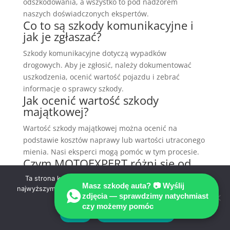
odszkodowania, a wszystko to pod nadzorem
naszych doświadczonych ekspertów.
Co to są szkody komunikacyjne i
jak je zgłaszać?
Szkody komunikacyjne dotyczą wypadków
drogowych. Aby je zgłosić, należy dokumentować
uszkodzenia, ocenić wartość pojazdu i zebrać
informacje o sprawcy szkody.
Jak ocenić wartość szkody
majątkowej?
Wartość szkody majątkowej można ocenić na
podstawie kosztów naprawy lub wartości utraconego
mienia. Nasi eksperci mogą pomóc w tym procesie.
Czym MOTOEXPERT różni się od
innych firm ubezpieczeniowych?
Ta strona korzysta z ciasteczek aby świadczyć usługi na
Masz szkodę auta? 📷 Wyślij
najwyższym poziomie. Dalsze korzystanie ze strony oznacza,
MOTOEXPERT wyróżnia się profesjonalizmem,
zdjęcia — sprawdzimy natychmiast
że zgadzasz się na ich użycie.
doświadczeniem na rynku i wysoką satysfakcją
czy możemy pomóc
klientów, co potwierdzają liczne opinie.
Zgoda
Polityka prywatności
Jak przygotować się do spotkania z