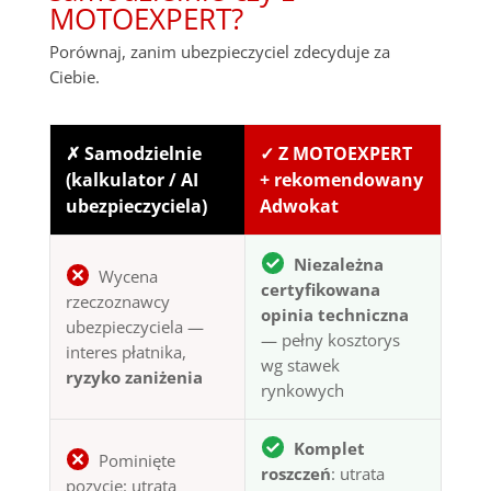
MOTOEXPERT?
Porównaj, zanim ubezpieczyciel zdecyduje za
Ciebie.
✗ Samodzielnie
✓ Z MOTOEXPERT
(kalkulator / AI
+ rekomendowany
ubezpieczyciela)
Adwokat
Niezależna
Wycena
certyfikowana
rzeczoznawcy
opinia techniczna
ubezpieczyciela —
— pełny kosztorys
interes płatnika,
wg stawek
ryzyko zaniżenia
rynkowych
Komplet
Pominięte
roszczeń
: utrata
pozycje: utrata