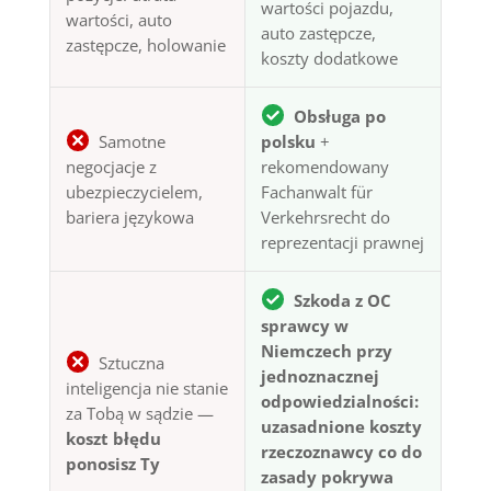
wartości pojazdu,
wartości, auto
auto zastępcze,
zastępcze, holowanie
koszty dodatkowe
Obsługa po
Samotne
polsku
+
negocjacje z
rekomendowany
ubezpieczycielem,
Fachanwalt für
bariera językowa
Verkehrsrecht do
reprezentacji prawnej
Szkoda z OC
sprawcy w
Niemczech przy
Sztuczna
jednoznacznej
inteligencja nie stanie
odpowiedzialności:
za Tobą w sądzie —
uzasadnione koszty
koszt błędu
rzeczoznawcy co do
ponosisz Ty
zasady pokrywa