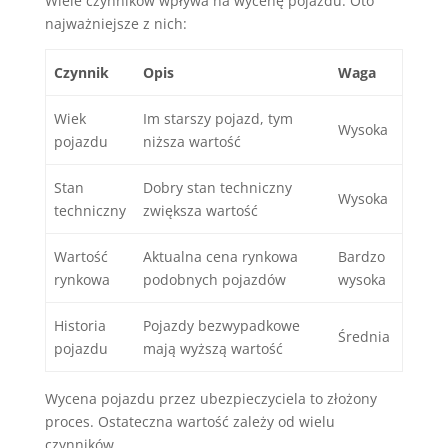
Wiele czynników wpływa na wycenę pojazdu. Oto
najważniejsze z nich:
Czynnik
Opis
Waga
Wiek
Im starszy pojazd, tym
Wysoka
pojazdu
niższa wartość
Stan
Dobry stan techniczny
Wysoka
techniczny
zwiększa wartość
Wartość
Aktualna cena rynkowa
Bardzo
rynkowa
podobnych pojazdów
wysoka
Historia
Pojazdy bezwypadkowe
Średnia
pojazdu
mają wyższą wartość
Wycena pojazdu przez ubezpieczyciela to złożony
proces. Ostateczna wartość zależy od wielu
czynników.