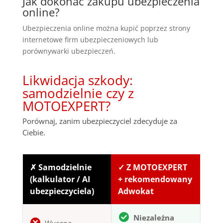
Jak dokonać zakupu ubezpieczenia
online?
Ubezpieczenia online można kupić poprzez strony
internetowe firm ubezpieczeniowych lub
porównywarki ubezpieczeń.
Likwidacja szkody:
samodzielnie czy z
MOTOEXPERT?
Porównaj, zanim ubezpieczyciel zdecyduje za
Ciebie.
✗ Samodzielnie
✓ Z MOTOEXPERT
(kalkulator / AI
+ rekomendowany
ubezpieczyciela)
Adwokat
Niezależna