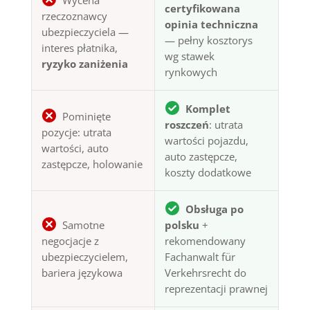
Wycena
certyfikowana
rzeczoznawcy
opinia techniczna
ubezpieczyciela —
— pełny kosztorys
interes płatnika,
wg stawek
ryzyko zaniżenia
rynkowych
Komplet
Pominięte
roszczeń
: utrata
pozycje: utrata
wartości pojazdu,
wartości, auto
auto zastępcze,
zastępcze, holowanie
koszty dodatkowe
Obsługa po
Samotne
polsku
+
negocjacje z
rekomendowany
ubezpieczycielem,
Fachanwalt für
bariera językowa
Verkehrsrecht do
reprezentacji prawnej