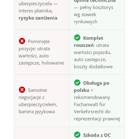
opinia techniczna
ubezpieczyciela —
— pełny kosztorys
interes płatnika,
wg stawek
ryzyko zaniżenia
rynkowych
Komplet
Pominięte
roszczeń
: utrata
pozycje: utrata
wartości pojazdu,
wartości, auto
auto zastępcze,
zastępcze, holowanie
koszty dodatkowe
Obsługa po
Samotne
polsku
+
negocjacje z
rekomendowany
ubezpieczycielem,
Fachanwalt für
bariera językowa
Verkehrsrecht do
reprezentacji prawnej
Szkoda z OC