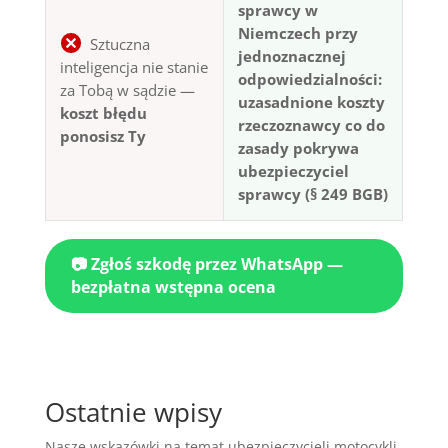
sprawcy w
Niemczech przy
Sztuczna
jednoznacznej
inteligencja nie stanie
odpowiedzialności:
za Tobą w sądzie —
uzasadnione koszty
koszt błędu
rzeczoznawcy co do
ponosisz Ty
zasady pokrywa
ubezpieczyciel
sprawcy (§ 249 BGB)
📷 Zgłoś szkodę przez WhatsApp —
bezpłatna wstępna ocena
Ostatnie wpisy
Nasze wskazówki na temat ubezpieczycieli motocykli