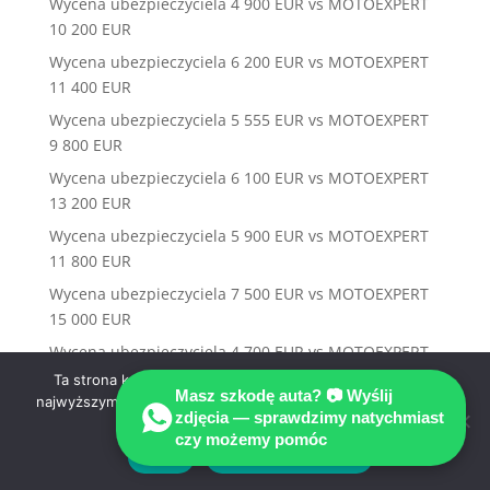
Wycena ubezpieczyciela 4 900 EUR vs MOTOEXPERT
10 200 EUR
Wycena ubezpieczyciela 6 200 EUR vs MOTOEXPERT
11 400 EUR
Wycena ubezpieczyciela 5 555 EUR vs MOTOEXPERT
9 800 EUR
Wycena ubezpieczyciela 6 100 EUR vs MOTOEXPERT
13 200 EUR
Wycena ubezpieczyciela 5 900 EUR vs MOTOEXPERT
11 800 EUR
Wycena ubezpieczyciela 7 500 EUR vs MOTOEXPERT
15 000 EUR
Wycena ubezpieczyciela 4 700 EUR vs MOTOEXPERT
9 900 EUR
Ta strona korzysta z ciasteczek aby świadczyć usługi na
Masz szkodę auta? 📷 Wyślij
najwyższym poziomie. Dalsze korzystanie ze strony oznacza,
Wycena ubezpieczyciela 6 800 EUR vs MOTOEXPERT
zdjęcia — sprawdzimy natychmiast
że zgadzasz się na ich użycie.
14 200 EUR
czy możemy pomóc
Zgoda
Polityka prywatności
Wycena ubezpieczyciela 5 300 EUR vs MOTOEXPERT