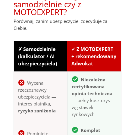
samodzielnie czy z
MOTOEXPERT?
Porównaj, zanim ubezpieczyciel zdecyduje za
Ciebie.
✗ Samodzielnie
✓ Z MOTOEXPERT
(kalkulator / AI
+ rekomendowany
ubezpieczyciela)
Adwokat
Niezależna
Wycena
certyfikowana
rzeczoznawcy
opinia techniczna
ubezpieczyciela —
— pełny kosztorys
interes płatnika,
wg stawek
ryzyko zaniżenia
rynkowych
Komplet
Pominięte