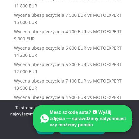
11 800 EUR
Wycena ubezpieczyciela 7 500 EUR vs MOTOEXPERT
15 000 EUR
Wycena ubezpieczyciela 4 700 EUR vs MOTOEXPERT
9 900 EUR
Wycena ubezpieczyciela 6 800 EUR vs MOTOEXPERT
14 200 EUR
Wycena ubezpieczyciela 5 300 EUR vs MOTOEXPERT
12 000 EUR
Wycena ubezpieczyciela 7 100 EUR vs MOTOEXPERT
13 500 EUR
Wycena ubezpieczyciela 4 900 EUR vs MOTOEXPERT
10 200 EUR
Ta strona korzysta z ciasteczek aby świadczyć usługi na
Masz szkodę auta? 📷 Wyślij
Wycena ubezpieczyciela 6 200 EUR vs MOTOEXPERT
najwyższym poziomie. Dalsze korzystanie ze strony oznacza,
zdjęcia — sprawdzimy natychmiast
że zgadzasz się na ich użycie.
11 400 EUR
czy możemy pomóc
Zgoda
Polityka prywatności
Wycena ubezpieczyciela 5 555 EUR vs MOTOEXPERT
9 800 EUR