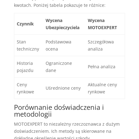
kwotach. Poniżej tabela pokazuje te różnice:
Wycena
Wycena
Czynnik
Ubezpieczyciela
MOTOEXPERT
Stan
Podstawowa
Szczegółowa
techniczny
ocena
analiza
Historia
Ograniczone
Pełna analiza
pojazdu
dane
Ceny
Aktualne ceny
Uśrednione ceny
rynkowe
rynkowe
Porównanie doświadczenia i
metodologii
MOTOEXPERT to niezależny rzeczoznawca z dużym
doświadczeniem. Ich metody są skierowane na
dokładne określenie wartości szkody.