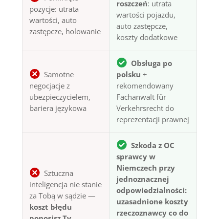
roszczeń
: utrata
pozycje: utrata
wartości pojazdu,
wartości, auto
auto zastępcze,
zastępcze, holowanie
koszty dodatkowe
Obsługa po
Samotne
polsku
+
negocjacje z
rekomendowany
ubezpieczycielem,
Fachanwalt für
bariera językowa
Verkehrsrecht do
reprezentacji prawnej
Szkoda z OC
sprawcy w
Niemczech przy
Sztuczna
jednoznacznej
inteligencja nie stanie
odpowiedzialności:
za Tobą w sądzie —
uzasadnione koszty
koszt błędu
rzeczoznawcy co do
ponosisz Ty