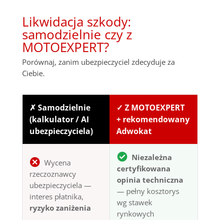
Likwidacja szkody:
samodzielnie czy z
MOTOEXPERT?
Porównaj, zanim ubezpieczyciel zdecyduje za
Ciebie.
✗ Samodzielnie
✓ Z MOTOEXPERT
(kalkulator / AI
+ rekomendowany
ubezpieczyciela)
Adwokat
Niezależna
Wycena
certyfikowana
rzeczoznawcy
opinia techniczna
ubezpieczyciela —
— pełny kosztorys
interes płatnika,
wg stawek
ryzyko zaniżenia
rynkowych