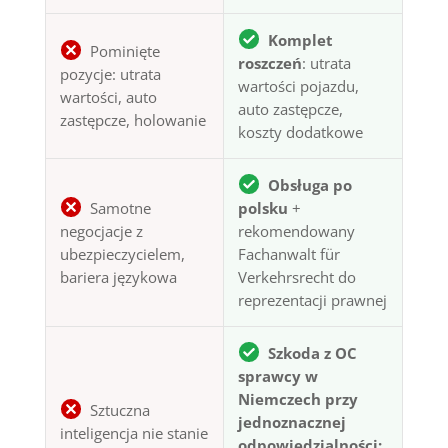
Komplet
Pominięte
roszczeń
: utrata
pozycje: utrata
wartości pojazdu,
wartości, auto
auto zastępcze,
zastępcze, holowanie
koszty dodatkowe
Obsługa po
Samotne
polsku
+
negocjacje z
rekomendowany
ubezpieczycielem,
Fachanwalt für
bariera językowa
Verkehrsrecht do
reprezentacji prawnej
Szkoda z OC
sprawcy w
Niemczech przy
Sztuczna
jednoznacznej
inteligencja nie stanie
odpowiedzialności: