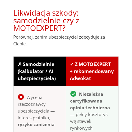
Likwidacja szkody:
samodzielnie czy z
MOTOEXPERT?
Porównaj, zanim ubezpieczyciel zdecyduje za
Ciebie.
✗ Samodzielnie
✓ Z MOTOEXPERT
(kalkulator / AI
+ rekomendowany
ubezpieczyciela)
Adwokat
Niezależna
Wycena
certyfikowana
rzeczoznawcy
opinia techniczna
ubezpieczyciela —
— pełny kosztorys
interes płatnika,
wg stawek
ryzyko zaniżenia
rynkowych