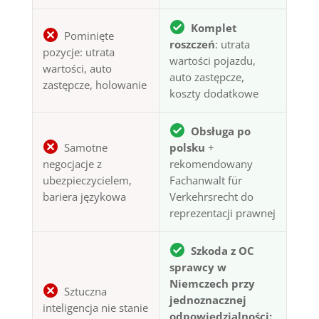
Komplet
Pominięte
roszczeń
: utrata
pozycje: utrata
wartości pojazdu,
wartości, auto
auto zastępcze,
zastępcze, holowanie
koszty dodatkowe
Obsługa po
Samotne
polsku
+
negocjacje z
rekomendowany
ubezpieczycielem,
Fachanwalt für
bariera językowa
Verkehrsrecht do
reprezentacji prawnej
Szkoda z OC
sprawcy w
Niemczech przy
Sztuczna
jednoznacznej
inteligencja nie stanie
odpowiedzialności: