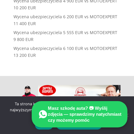
Wycena ubezpieczyciela 4 900 EUR vs MOTOEXPERT
10 200 EUR
Wycena ubezpieczyciela 6 200 EUR vs MOTOEXPERT
11 400 EUR
Wycena ubezpieczyciela 5 555 EUR vs MOTOEXPERT
9 800 EUR
Wycena ubezpieczyciela 6 100 EUR vs MOTOEXPERT
13 200 EUR
Ta strona korzysta z ciasteczek aby świadczyć usługi na
Masz szkodę auta? 📷 Wyślij
najwyższym poziomie. Dalsze korzystanie ze strony oznacza,
zdjęcia — sprawdzimy natychmiast
że zgadzasz się na ich użycie.
czy możemy pomóc
Zgoda
Polityka prywatności