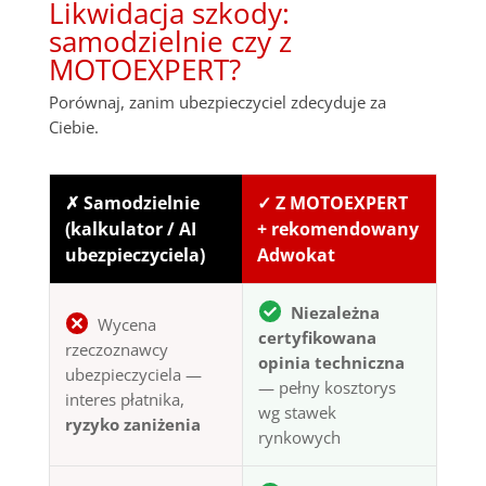
Likwidacja szkody:
samodzielnie czy z
MOTOEXPERT?
Porównaj, zanim ubezpieczyciel zdecyduje za
Ciebie.
✗ Samodzielnie
✓ Z MOTOEXPERT
(kalkulator / AI
+ rekomendowany
ubezpieczyciela)
Adwokat
Niezależna
Wycena
certyfikowana
rzeczoznawcy
opinia techniczna
ubezpieczyciela —
— pełny kosztorys
interes płatnika,
wg stawek
ryzyko zaniżenia
rynkowych