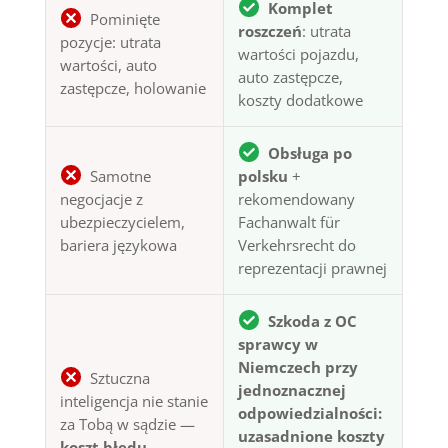
Komplet
Pominięte
roszczeń
: utrata
pozycje: utrata
wartości pojazdu,
wartości, auto
auto zastępcze,
zastępcze, holowanie
koszty dodatkowe
Obsługa po
Samotne
polsku
+
negocjacje z
rekomendowany
ubezpieczycielem,
Fachanwalt für
bariera językowa
Verkehrsrecht do
reprezentacji prawnej
Szkoda z OC
sprawcy w
Niemczech przy
Sztuczna
jednoznacznej
inteligencja nie stanie
odpowiedzialności:
za Tobą w sądzie —
uzasadnione koszty
koszt błędu