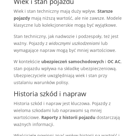
Wiek i stan pojazdu
Wiek i stan techniczny mają duży wpływ.
Starsze
pojazdy
mają niższą wartość, ale nie zawsze. Modele
klasyczne lub kolekcjonerskie mogą być wyjątkowe.
Stan techniczny, jak nadwozie i podzespoły, też jest
ważny. Pojazdy z
widocznymi uszkodzeniami
lub
wymagające napraw mogą być mniej wartościowe.
W kontekście
ubezpieczeń samochodowych
i
OC AC
,
stan pojazdu wpływa na składkę ubezpieczeniową.
Ubezpieczyciele uwzględniają wiek i stan przy
ustalaniu warunków polisy.
Historia szkód i napraw
Historia szkód i napraw jest kluczowa. Pojazdy z
wieloma szkodami lub naprawami są mniej
wartościowe.
Raporty z historii pojazdu
dostarczają
ważnych informacji.
Właściciele powinni znać wpływ historii na wartość i