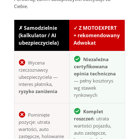
Ciebie.
✗ Samodzielnie
✓ Z MOTOEXPERT
(kalkulator / AI
+ rekomendowany
ubezpieczyciela)
Adwokat
Niezależna
Wycena
certyfikowana
rzeczoznawcy
opinia techniczna
ubezpieczyciela —
— pełny kosztorys
interes płatnika,
wg stawek
ryzyko zaniżenia
rynkowych
Komplet
Pominięte
roszczeń
: utrata
pozycje: utrata
wartości pojazdu,
wartości, auto
auto zastępcze,
zastępcze, holowanie