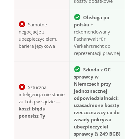
koszty dodatkowe
Obsługa po
Samotne
polsku
+
negocjacje z
rekomendowany
ubezpieczycielem,
Fachanwalt für
bariera językowa
Verkehrsrecht do
reprezentacji prawnej
Szkoda z OC
sprawcy w
Niemczech przy
Sztuczna
jednoznacznej
inteligencja nie stanie
odpowiedzialności:
za Tobą w sądzie —
uzasadnione koszty
koszt błędu
rzeczoznawcy co do
ponosisz Ty
zasady pokrywa
ubezpieczyciel
sprawcy (§ 249 BGB)