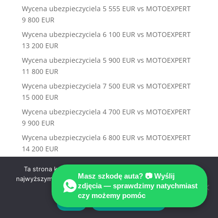
Wycena ubezpieczyciela 5 555 EUR vs MOTOEXPERT
9 800 EUR
Wycena ubezpieczyciela 6 100 EUR vs MOTOEXPERT
13 200 EUR
Wycena ubezpieczyciela 5 900 EUR vs MOTOEXPERT
11 800 EUR
Wycena ubezpieczyciela 7 500 EUR vs MOTOEXPERT
15 000 EUR
Wycena ubezpieczyciela 4 700 EUR vs MOTOEXPERT
9 900 EUR
Wycena ubezpieczyciela 6 800 EUR vs MOTOEXPERT
14 200 EUR
Wycena ubezpieczyciela 5 300 EUR vs MOTOEXPERT
Ta strona korzysta z ciasteczek aby świadczyć usługi na
12 000 EUR
Masz szkodę auta? 📷 Wyślij
najwyższym poziomie. Dalsze korzystanie ze strony oznacza,
zdjęcia — sprawdzimy natychmiast
że zgadzasz się na ich użycie.
Wycena ubezpieczyciela 7 100 EUR vs MOTOEXPERT
czy możemy pomóc
13 500 EUR
Zgoda
Polityka prywatności
Wycena ubezpieczyciela 4 900 EUR vs MOTOEXPERT