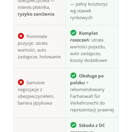
ubezpieczyciela —
— pełny kosztorys
interes płatnika,
wg stawek
ryzyko zaniżenia
rynkowych
Komplet
Pominięte
roszczeń
: utrata
pozycje: utrata
wartości pojazdu,
wartości, auto
auto zastępcze,
zastępcze, holowanie
koszty dodatkowe
Obsługa po
Samotne
polsku
+
negocjacje z
rekomendowany
ubezpieczycielem,
Fachanwalt für
bariera językowa
Verkehrsrecht do
reprezentacji prawnej
Szkoda z OC