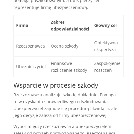
pomaga poszkodowanym, a ubezpieczyciel
reprezentuje firmę ubezpieczeniową.
Zakres
Firma
Główny cel
odpowiedzialności
Obiektywna
Rzeczoznawca
Ocena szkody
ekspertyza
Finansowe
Zaspokojenie
Ubezpieczyciel
rozliczenie szkody
roszczeń
Wsparcie w procesie szkody
Rzeczoznawca analizuje szkodę dokładnie. Pomaga
to w uzyskaniu sprawiedliwego odszkodowania.
Ubezpieczyciel zajmuje się procedurą likwidacji, ale
jego decyzje zależą od firmy ubezpieczeniowej.
Wybór między rzeczoznawcą a ubezpieczycielem
zależy od potrzeb poszkodowanego. Rzeczoznawca