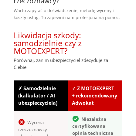
rzeczoznawcy?
Warto zapytać o doświadczenie, metodę wyceny i
koszty usług. To zapewni nam profesjonalną pomoc.
Likwidacja szkody:
samodzielnie czy z
MOTOEXPERT?
Porównaj, zanim ubezpieczyciel zdecyduje za
Ciebie.
✗ Samodzielnie
✓ Z MOTOEXPERT
(kalkulator / AI
+ rekomendowany
ubezpieczyciela)
Adwokat
Niezależna
Wycena
certyfikowana
rzeczoznawcy
opinia techniczna