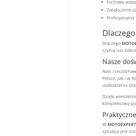
Fachowe wspar
Zwiększenie s
Profesjonalna
Dlaczego
Dlaczego
MOTOE
czynią nas lide
Nasze doś
Nasi rzeczoznaw
Polsce, jak i w
uszkodzenia ora
Dzięki wielolet
kompleksową po
Praktyczne
W
MOTOEXPERT
sytuacja jest in