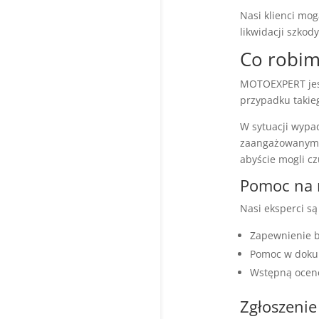
Nasi klienci mog
likwidacji szkody
Co robim
MOTOEXPERT jest
przypadku takie
W sytuacji wypa
zaangażowanym. 
abyście mogli c
Pomoc na 
Nasi eksperci s
Zapewnienie 
Pomoc w doku
Wstępną ocen
Zgłoszeni