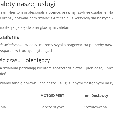
lety naszej usługi
zym klientom profesjonalną
pomoc prawną
i szybkie działanie. N
branży pozwala nam działać skutecznie i z korzyścią dla naszych k
arakteryzują się dwoma głównymi zaletami:
ziałania
doświadczeniu
i wiedzy, możemy szybko reagować na potrzeby naszy
wsparcie w trudnych sytuacjach.
ć czasu i pieniędzy
e
działania pozwalają klientom zaoszczędzić czas i pieniądze, uni
nień.
awiamy tabelę porównującą nasze usługi z innymi dostępnymi na r
MOTOEXPERT
Inni Dostawcy
ania
Bardzo szybka
Zróżnicowana