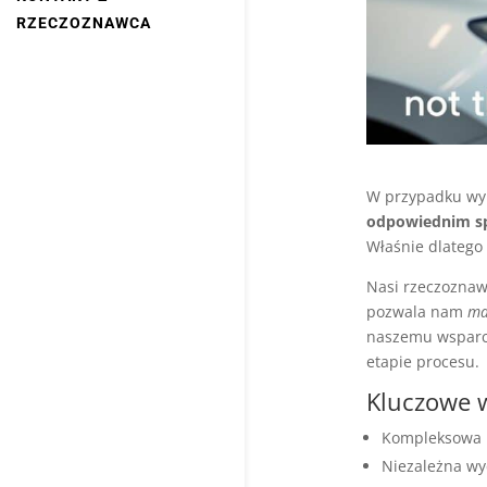
RZECZOZNAWCA
W przypadku wy
odpowiednim sp
Właśnie dlatego
Nasi rzeczozna
pozwala nam
ma
naszemu wsparc
etapie procesu.
Kluczowe 
Kompleksowa 
Niezależna wy