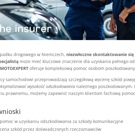
padku drogowego w Niemczech,
niezwłoczne skontaktowanie się 
ecjalistą
może mieć kluczowe znaczenie dla uzyskania pełnego o
MOTOEXPERT
oferuje kompleksową pomoc osobom poszkodowan
wcy samochodowi przeprowadzają szczegółową wycenę szkód powy
ksymalizować wysokość odszkodowania
należnego poszkodowanym. D
iu prawnemu, możemy zapewnić naszym klientom fachową pomoc
wnioski
pomoc w uzyskaniu odszkodowania za szkody komunikacyjne
cena szkód przez doświadczonych rzeczoznawców