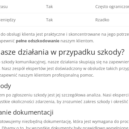
zasu
Tak
Często ograniczo
ieniędzy
Tak
Rzadko
do obsługi klienta jest praktyczne i skoncentrowane na jego potrze
apewnić
pełne odszkodowanie
naszym klientom.
nasze działania w przypadku szkody?
 szkody komunikacyjnej, nasze działania skupiają się na zapewnie
. Nasz zespół ekspertów jest doświadczony w obsłudze takich przy
apewnić naszym klientom profesjonalną pomoc.
kody
m po zgłoszeniu szkody jest jej szczegółowa analiza. Nasi eksperc
stkie okoliczności zdarzenia, by zrozumieć zakres szkody i określić 
anie dokumentacji
otowujemy niezbędną dokumentację, która jest wymagana do pro
. Dbamy o to, by wszystkie dokumenty były prawidłowo wypełnione 