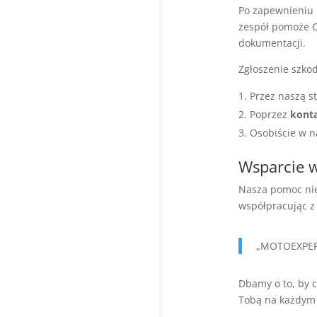
Po zapewnieniu 
zespół pomoże C
dokumentacji.
Zgłoszenie szko
Przez naszą s
Poprzez
kont
Osobiście w n
Wsparcie w
Nasza pomoc nie
współpracując z
„MOTOEXPERT
Dbamy o to, by c
Tobą na każdym e