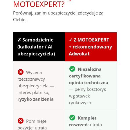
MOTOEXPERT?
Porównaj, zanim ubezpieczyciel zdecyduje za
Ciebie.
✗ Samodzielnie
✓ Z MOTOEXPERT
(kalkulator / AI
+ rekomendowany
ubezpieczyciela)
Adwokat
Niezależna
Wycena
certyfikowana
rzeczoznawcy
opinia techniczna
ubezpieczyciela —
— pełny kosztorys
interes płatnika,
wg stawek
ryzyko zaniżenia
rynkowych
Komplet
Pominięte
roszczeń
: utrata
pozycje: utrata