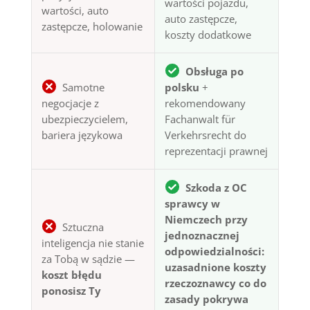
wartości pojazdu,
wartości, auto
auto zastępcze,
zastępcze, holowanie
koszty dodatkowe
Obsługa po
Samotne
polsku
+
negocjacje z
rekomendowany
ubezpieczycielem,
Fachanwalt für
bariera językowa
Verkehrsrecht do
reprezentacji prawnej
Szkoda z OC
sprawcy w
Niemczech przy
Sztuczna
jednoznacznej
inteligencja nie stanie
odpowiedzialności:
za Tobą w sądzie —
uzasadnione koszty
koszt błędu
rzeczoznawcy co do
ponosisz Ty
zasady pokrywa