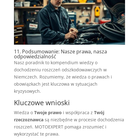
11. Podsumowanie: Nasze prawa, nasza
odpowiedzialność
Nasz poradnik to kompendium wiedzy o
dochodzeniu roszczeń odszkodowawczych w
Niemczech. Rozumiemy, że wiedza o prawach i
obowiązkach jest kluczowa w sytuacjach
kryzysowych.
Kluczowe wnioski
Wiedza o
Twoje prawo
i współpraca z
Twój
rzeczoznawca
są niezbędne w procesie dochodzenia
roszczeń. MOTOEXPERT pomaga zrozumieć i
wykorzystać te prawa.