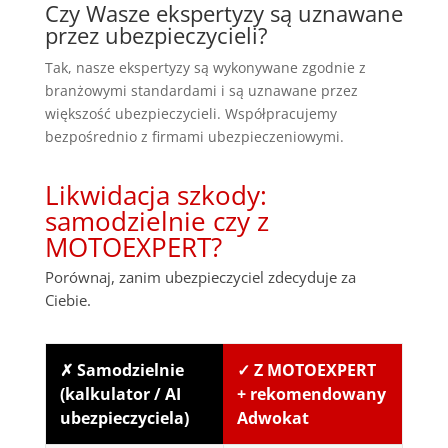
Czy Wasze ekspertyzy są uznawane
przez ubezpieczycieli?
Tak, nasze ekspertyzy są wykonywane zgodnie z
branżowymi standardami i są uznawane przez
większość ubezpieczycieli. Współpracujemy
bezpośrednio z firmami ubezpieczeniowymi.
Likwidacja szkody:
samodzielnie czy z
MOTOEXPERT?
Porównaj, zanim ubezpieczyciel zdecyduje za
Ciebie.
✗ Samodzielnie
✓ Z MOTOEXPERT
(kalkulator / AI
+ rekomendowany
ubezpieczyciela)
Adwokat