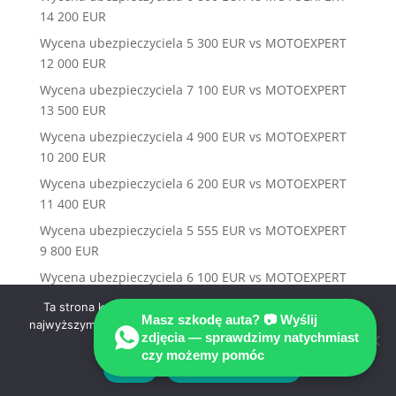
14 200 EUR
Wycena ubezpieczyciela 5 300 EUR vs MOTOEXPERT
12 000 EUR
Wycena ubezpieczyciela 7 100 EUR vs MOTOEXPERT
13 500 EUR
Wycena ubezpieczyciela 4 900 EUR vs MOTOEXPERT
10 200 EUR
Wycena ubezpieczyciela 6 200 EUR vs MOTOEXPERT
11 400 EUR
Wycena ubezpieczyciela 5 555 EUR vs MOTOEXPERT
9 800 EUR
Wycena ubezpieczyciela 6 100 EUR vs MOTOEXPERT
13 200 EUR
Ta strona korzysta z ciasteczek aby świadczyć usługi na
Masz szkodę auta? 📷 Wyślij
najwyższym poziomie. Dalsze korzystanie ze strony oznacza,
zdjęcia — sprawdzimy natychmiast
że zgadzasz się na ich użycie.
czy możemy pomóc
Zgoda
Polityka prywatności