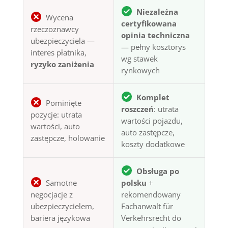
Niezależna
Wycena
certyfikowana
rzeczoznawcy
opinia techniczna
ubezpieczyciela —
— pełny kosztorys
interes płatnika,
wg stawek
ryzyko zaniżenia
rynkowych
Komplet
Pominięte
roszczeń
: utrata
pozycje: utrata
wartości pojazdu,
wartości, auto
auto zastępcze,
zastępcze, holowanie
koszty dodatkowe
Obsługa po
Samotne
polsku
+
negocjacje z
rekomendowany
ubezpieczycielem,
Fachanwalt für
bariera językowa
Verkehrsrecht do