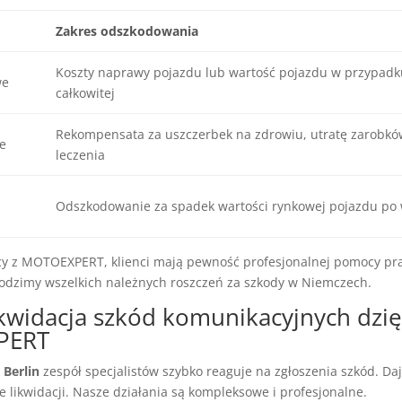
Zakres odszkodowania
Koszty naprawy pojazdu lub wartość pojazdu w przypadk
we
całkowitej
Rekompensata za uszczerbek na zdrowiu, utratę zarobków
e
leczenia
i
Odszkodowanie za spadek wartości rynkowej pojazdu po
cy z MOTOEXPERT, klienci mają pewność profesjonalnej pomocy pra
odzimy wszelkich należnych roszczeń za szkody w Niemczech.
ikwidacja szkód komunikacyjnych dzię
PERT
Berlin
zespół specjalistów szybko reaguje na zgłoszenia szkód. D
 likwidacji. Nasze działania są kompleksowe i profesjonalne.