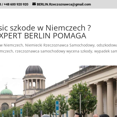
 / +48 600 920 920
BERLIN.Rzeczoznawca@gmail.com
osic szkode w Niemczech ?
PERT BERLIN POMAGA
 w Niemczech
,
Niemiecki Rzeczoznawca Samochodowy
,
odszkodowa
emczech
,
rzeczoznawca samochodowy wycena szkody
,
wypadek sa