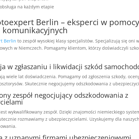
obsługa na każdym etapie
toexpert Berlin – eksperci w pomoc
 komunikacyjnych
t Berlin
to zespół wysokiej klasy specjalistów. Specjalizują się oni
wych w Niemczech. Pomagamy klientom, którzy doświadczyli szk
cja w zgłaszaniu i likwidacji szkód samocho
ają wiele lat doświadczenia. Pomagamy od zgłoszenia szkody, ocen
osztorysów. Skutecznie negocjujemy odszkodowania z ubezpieczyci
ony zespół negocjujący odszkodowania z
cielami
est wykwalifikowany zespół. Dzięki znajomości niemieckiego syste
utecznie rozmawiamy z ubezpieczycielami. Uzyskujemy dla naszych
dowania.
a z uznanymi firmami ubezpieczeniowymi