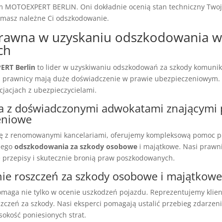
m MOTOEXPERT BERLIN. Oni dokładnie ocenią stan techniczny Twoj
ymasz należne Ci odszkodowanie.
rawna w uzyskaniu odszkodowania w
ch
RT Berlin
to lider w uzyskiwaniu odszkodowań za szkody komunik
i prawnicy mają duże doświadczenie w prawie ubezpieczeniowym.
cjacjach z ubezpieczycielami.
a z doświadczonymi adwokatami znającymi
eniowe
cę z renomowanymi kancelariami, oferujemy kompleksową pomoc p
nego
odszkodowania za szkody osobowe
i majątkowe. Nasi prawn
e przepisy i skutecznie bronią praw poszkodowanych.
ie roszczeń za szkody osobowe i majątkowe
ga nie tylko w ocenie uszkodzeń pojazdu. Reprezentujemy klie
czeń za szkody. Nasi eksperci pomagają ustalić przebieg zdarzeni
okość poniesionych strat.