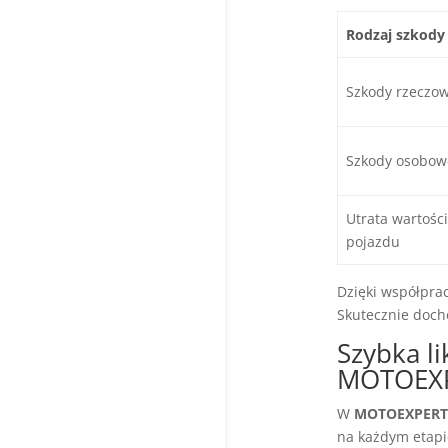
Rodzaj szkody
Szkody rzeczo
Szkody osobow
Utrata wartośc
pojazdu
Dzięki współpra
Skutecznie doch
Szybka l
MOTOEX
W
MOTOEXPERT 
na każdym etapie