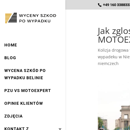
+49 160 3388333
Jak zgl
MOTOEX
HOME
Kolizja drogowa
wypadeku w Ni
BLOG
niemczech
WYCENA SZKÓD PO
WYPADKU BELINIE
PZU VS MOTOEXPERT
OPINIE KLIENTÓW
ZDJĘCIA
KONTAKT Z