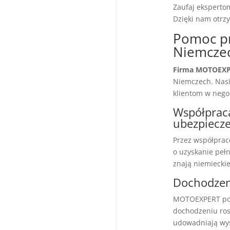
Zaufaj eksperto
Dzięki nam otrz
Pomoc p
Niemcze
Firma MOTOEXPE
Niemczech. Nas
klientom w nego
Współprac
ubezpiecz
Przez współpra
o uzyskanie peł
znają niemiecki
Dochodzen
MOTOEXPERT poma
dochodzeniu rosz
udowadniają wys