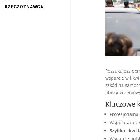
RZECZOZNAWCA
Poszukujesz po
wsparcie w likwi
szkód na samoch
ubezpieczeniowy
Kluczowe k
Profesjonalna
Współpraca z 
Szybka likwid
Wsparcie pols