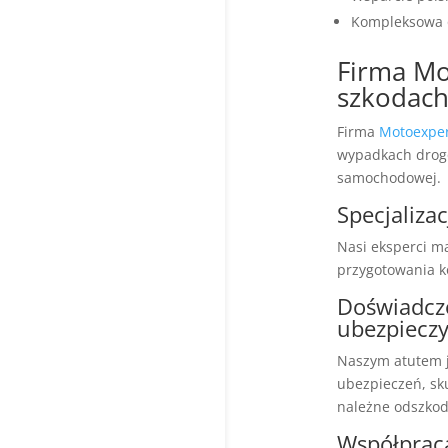
Kompleksowa 
Firma Mo
szkodach
Firma
Motoexper
wypadkach drogo
samochodowej.
Specjaliza
Nasi eksperci m
przygotowania k
Doświadcz
ubezpieczy
Naszym atutem j
ubezpieczeń, sk
należne odszko
Współprac