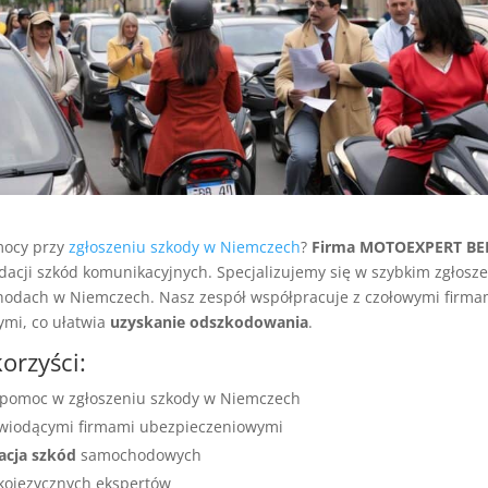
mocy przy
zgłoszeniu szkody w Niemczech
?
Firma MOTOEXPERT BE
dacji szkód komunikacyjnych. Specjalizujemy się w szybkim zgłosz
odach w Niemczech. Nasz zespół współpracuje z czołowymi firma
mi, co ułatwia
uzyskanie odszkodowania
.
orzyści:
 pomoc w zgłoszeniu szkody w Niemczech
wiodącymi firmami ubezpieczeniowymi
acja szkód
samochodowych
kojęzycznych ekspertów