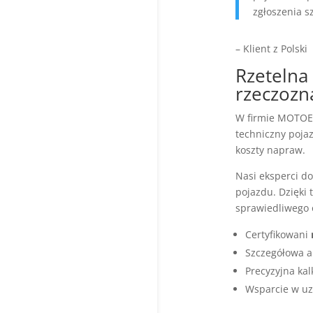
zgłoszenia s
– Klient z Polski
Rzetelna
rzeczoz
W firmie MOTOEX
techniczny poja
koszty napraw.
Nasi eksperci d
pojazdu. Dzięki
sprawiedliwego 
Certyfikowani
Szczegółowa a
Precyzyjna ka
Wsparcie w uz