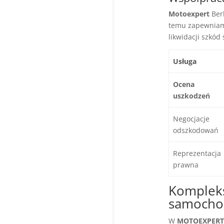
Motoexpert
Berl
temu zapewniamy
likwidacji szkó
Usługa
Ocena
uszkodzeń
Negocjacje
odszkodowań
Reprezentacja
prawna
Komplek
samoch
W
MOTOEXPERT