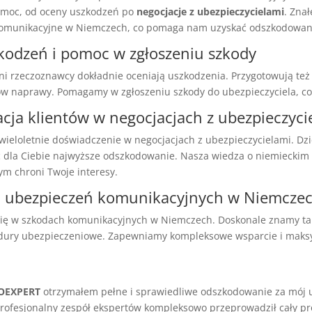
moc, od oceny uszkodzeń po
negocjacje z ubezpieczycielami
. Zna
komunikacyjne w Niemczech, co pomaga nam uzyskać odszkodowan
kodzeń i pomoc w zgłoszeniu szkody
ani rzeczoznawcy dokładnie oceniają uszkodzenia. Przygotowują te
tów naprawy. Pomagamy w zgłoszeniu szkody do ubezpieczyciela, co 
cja klientów w negocjacjach z ubezpieczyci
wieloletnie doświadczenie w negocjacjach z ubezpieczycielami. Dzi
dla Ciebie najwyższe odszkodowanie. Nasza wiedza o niemieckim
m chroni Twoje interesy.
 ubezpieczeń komunikacyjnych w Niemcze
się w szkodach komunikacyjnych w Niemczech. Doskonale znamy t
edury ubezpieczeniowe. Zapewniamy kompleksowe wsparcie i mak
OEXPERT
otrzymałem pełne i sprawiedliwe odszkodowanie za mój 
profesjonalny zespół ekspertów kompleksowo przeprowadził cały pr