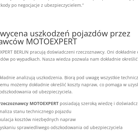
zkody po negocjacje z ubezpieczycielem.”
 wycena uszkodzeń pojazdów przez
nawców MOTOEXPERT
PERT BERLIN pracują doświadczeni rzeczoznawcy. Oni dokładnie o
zdów po wypadkach. Nasza wiedza pozwala nam dokładnie określić 
okładnie analizują uszkodzenia. Biorą pod uwagę wszystkie technic
 temu możemy dokładnie określić koszty napraw, co pomaga w uzys
odszkodowania od ubezpieczyciela.
rzeczoznawcy MOTOEXPERT
posiadają szeroką wiedzę i doświadcz
naliza stanu technicznego pojazdu
lkulacja kosztów niezbędnych napraw
yskaniu sprawiedliwego odszkodowania od ubezpieczyciela